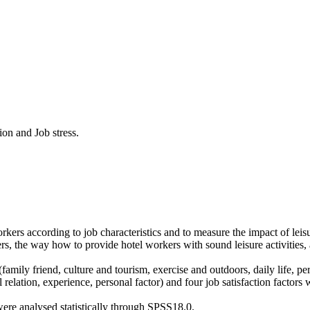
ion and Job stress.
workers according to job characteristics and to measure the impact of leisu
orkers, the way how to provide hotel workers with sound leisure activities
s(family friend, culture and tourism, exercise and outdoors, daily life, p
al relation, experience, personal factor) and four job satisfaction facto
re analysed statistically through SPSS18.0.