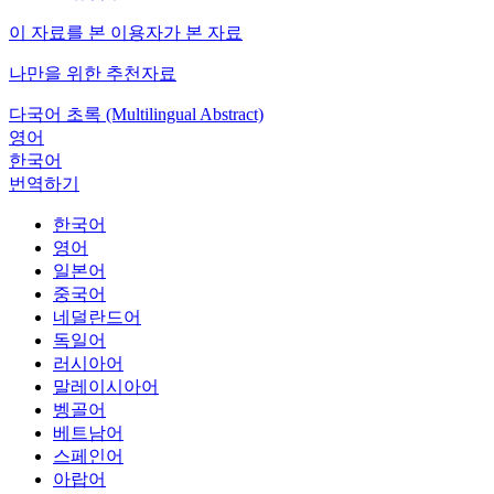
이 자료를 본 이용자가 본 자료
나만을 위한 추천자료
다국어 초록 (Multilingual Abstract)
영어
한국어
번역하기
한국어
영어
일본어
중국어
네덜란드어
독일어
러시아어
말레이시아어
벵골어
베트남어
스페인어
아랍어