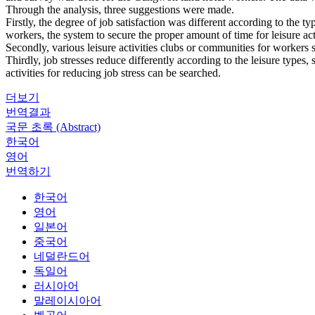
Through the analysis, three suggestions were made.
Firstly, the degree of job satisfaction was different according to the t
workers, the system to secure the proper amount of time for leisure act
Secondly, various leisure activities clubs or communities for workers 
Thirdly, job stresses reduce differently according to the leisure types
activities for reducing job stress can be searched.
더보기
번역결과
국문 초록 (Abstract)
한국어
영어
번역하기
한국어
영어
일본어
중국어
네덜란드어
독일어
러시아어
말레이시아어