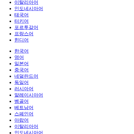
이탈리아어
인도네시아어
태국어
터키어
포르투갈어
프랑스어
힌디어
한국어
영어
일본어
중국어
네덜란드어
독일어
러시아어
말레이시아어
벵골어
베트남어
스페인어
아랍어
이탈리아어
인도네시아어