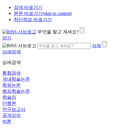
검색 바로가기
본문 바로가기(skip to content)
하단정보 바로가기
무엇을 찾고 계세요?
닫기
삭제
상세검색
상세검색
통합검색
국내학술논문
학위논문
해외학술논문
학술지
단행본
연구보고서
공개강의
버튼