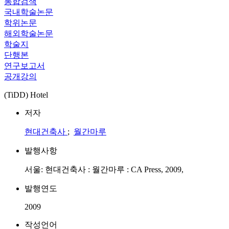
통합검색
국내학술논문
학위논문
해외학술논문
학술지
단행본
연구보고서
공개강의
(TiDD) Hotel
저자
현대건축사
;
월간마루
발행사항
서울: 현대건축사 : 월간마루 : CA Press, 2009,
발행연도
2009
작성언어