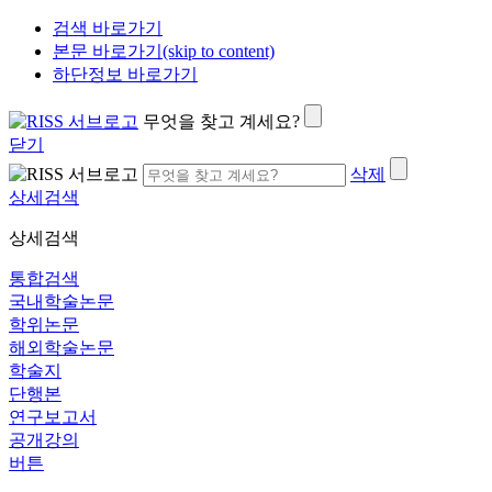
검색 바로가기
본문 바로가기(skip to content)
하단정보 바로가기
무엇을 찾고 계세요?
닫기
삭제
상세검색
상세검색
통합검색
국내학술논문
학위논문
해외학술논문
학술지
단행본
연구보고서
공개강의
버튼