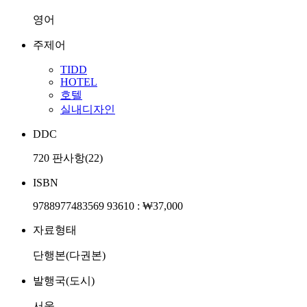
영어
주제어
TIDD
HOTEL
호텔
실내디자인
DDC
720 판사항(22)
ISBN
9788977483569 93610 : ₩37,000
자료형태
단행본(다권본)
발행국(도시)
서울