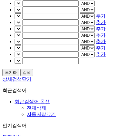
추가
추가
추가
추가
추가
추가
추가
상세검색닫기
최근검색어
최근검색어 옵션
전체삭제
자동저장끄기
인기검색어