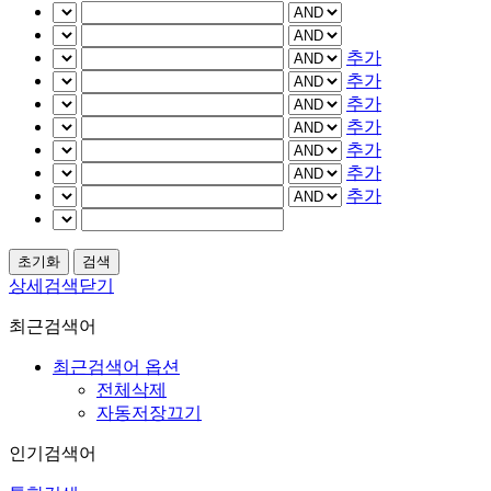
추가
추가
추가
추가
추가
추가
추가
상세검색닫기
최근검색어
최근검색어 옵션
전체삭제
자동저장끄기
인기검색어