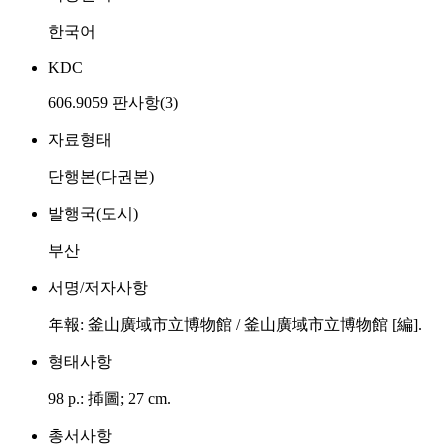
한국어
KDC
606.9059 판사항(3)
자료형태
단행본(다권본)
발행국(도시)
부산
서명/저자사항
年報: 釜山廣域市立博物館 / 釜山廣域市立博物館 [編].
형태사항
98 p.: 揷圖; 27 cm.
총서사항