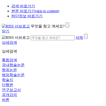
검색 바로가기
본문 바로가기(skip to content)
하단정보 바로가기
무엇을 찾고 계세요?
닫기
삭제
상세검색
상세검색
통합검색
국내학술논문
학위논문
해외학술논문
학술지
단행본
연구보고서
공개강의
버튼