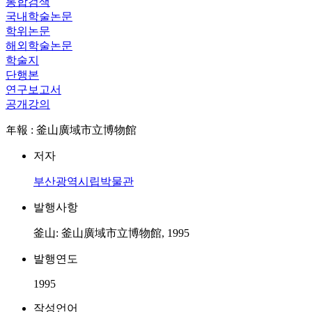
통합검색
국내학술논문
학위논문
해외학술논문
학술지
단행본
연구보고서
공개강의
年報 : 釜山廣域市立博物館
저자
부산광역시립박물관
발행사항
釜山: 釜山廣域市立博物館, 1995
발행연도
1995
작성언어