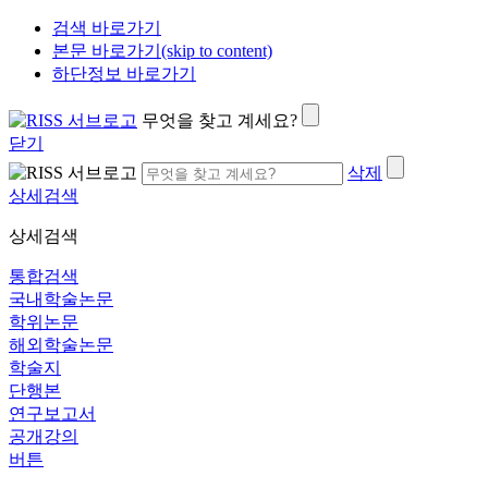
검색 바로가기
본문 바로가기(skip to content)
하단정보 바로가기
무엇을 찾고 계세요?
닫기
삭제
상세검색
상세검색
통합검색
국내학술논문
학위논문
해외학술논문
학술지
단행본
연구보고서
공개강의
버튼