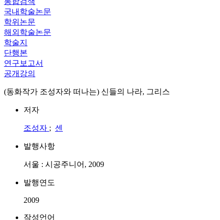
통합검색
국내학술논문
학위논문
해외학술논문
학술지
단행본
연구보고서
공개강의
(동화작가 조성자와 떠나는) 신들의 나라, 그리스
저자
조성자
;
센
발행사항
서울 : 시공주니어, 2009
발행연도
2009
작성언어