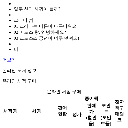
열두 신과 사귀어 볼까?
크레타 섬
01 크레타는 이름이 아름다워요
02 미노스 왕, 안녕하세요?
03 크노소스 궁전이 너무 멋져요!
미
더보기
온라인 도서 정보
온라인 서점 구매
온라인 서점 구매
종이책
전자
판매
포인
판매
책구
서점명
서명
가
트
현황
매링
정가
(할인
(포인
크
율)
트몰)