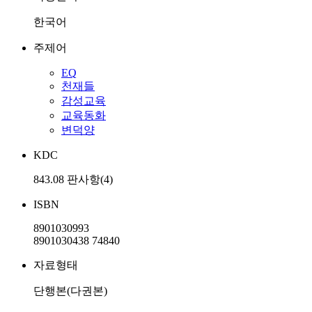
한국어
주제어
EQ
천재들
감성교육
교육동화
변덕양
KDC
843.08 판사항(4)
ISBN
8901030993
8901030438 74840
자료형태
단행본(다권본)