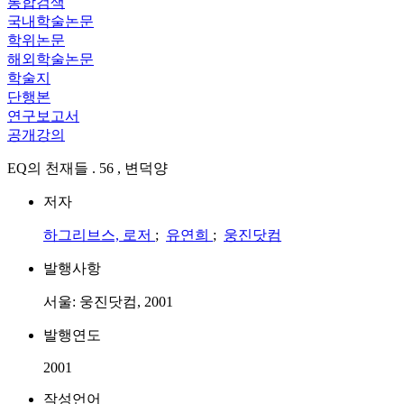
통합검색
국내학술논문
학위논문
해외학술논문
학술지
단행본
연구보고서
공개강의
EQ의 천재들 . 56 , 변덕양
저자
하그리브스, 로저
;
유연희
;
웅진닷컴
발행사항
서울: 웅진닷컴, 2001
발행연도
2001
작성언어