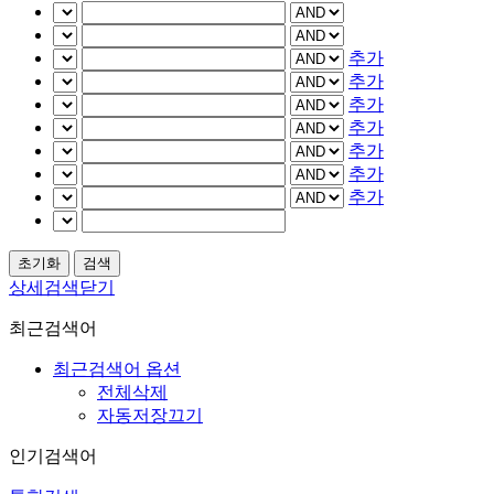
추가
추가
추가
추가
추가
추가
추가
상세검색닫기
최근검색어
최근검색어 옵션
전체삭제
자동저장끄기
인기검색어