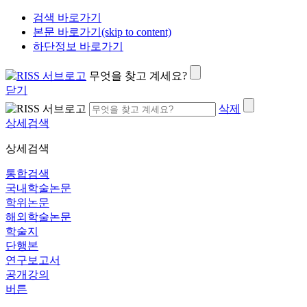
검색 바로가기
본문 바로가기(skip to content)
하단정보 바로가기
무엇을 찾고 계세요?
닫기
삭제
상세검색
상세검색
통합검색
국내학술논문
학위논문
해외학술논문
학술지
단행본
연구보고서
공개강의
버튼