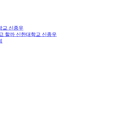
학교
신종우
고 할까
신한대학교
신종우
희