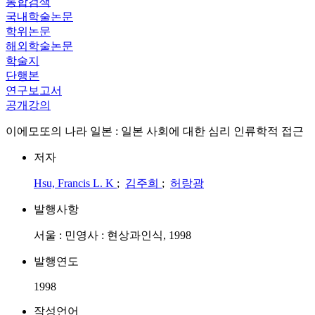
통합검색
국내학술논문
학위논문
해외학술논문
학술지
단행본
연구보고서
공개강의
이에모또의 나라 일본 : 일본 사회에 대한 심리 인류학적 접근
저자
Hsu, Francis L. K
;
김주희
;
허랑광
발행사항
서울 : 민영사 : 현상과인식, 1998
발행연도
1998
작성언어