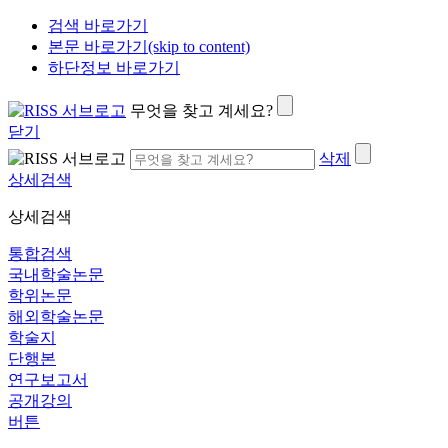
검색 바로가기
본문 바로가기(skip to content)
하단정보 바로가기
무엇을 찾고 계세요?
닫기
삭제
상세검색
상세검색
통합검색
국내학술논문
학위논문
해외학술논문
학술지
단행본
연구보고서
공개강의
버튼