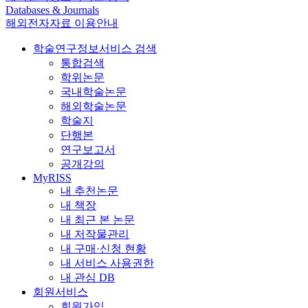
Databases & Journals
해외전자자료 이용안내
학술연구정보서비스 검색
통합검색
학위논문
국내학술논문
해외학술논문
학술지
단행본
연구보고서
공개강의
MyRISS
내 추천논문
내 책장
내 최근 본 논문
내 저작물관리
내 구매·신청 현황
내 서비스 사용권한
내 관심 DB
회원서비스
회원가입