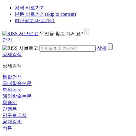
검색 바로가기
본문 바로가기(skip to content)
하단정보 바로가기
무엇을 찾고 계세요?
닫기
삭제
상세검색
상세검색
통합검색
국내학술논문
학위논문
해외학술논문
학술지
단행본
연구보고서
공개강의
버튼