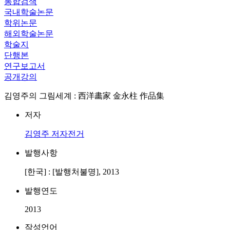
통합검색
국내학술논문
학위논문
해외학술논문
학술지
단행본
연구보고서
공개강의
김영주의 그림세계 : 西洋畵家 金永柱 作品集
저자
김영주
저자전거
발행사항
[한국] : [발행처불명], 2013
발행연도
2013
작성언어