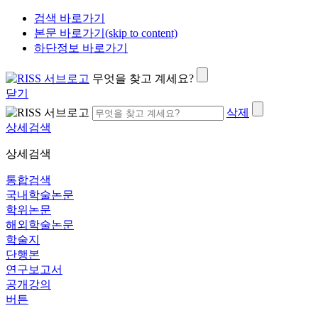
검색 바로가기
본문 바로가기(skip to content)
하단정보 바로가기
무엇을 찾고 계세요?
닫기
삭제
상세검색
상세검색
통합검색
국내학술논문
학위논문
해외학술논문
학술지
단행본
연구보고서
공개강의
버튼