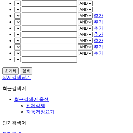
추가
추가
추가
추가
추가
추가
추가
상세검색닫기
최근검색어
최근검색어 옵션
전체삭제
자동저장끄기
인기검색어