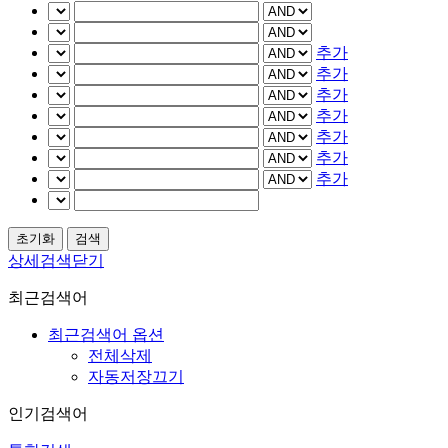
추가
추가
추가
추가
추가
추가
추가
상세검색닫기
최근검색어
최근검색어 옵션
전체삭제
자동저장끄기
인기검색어