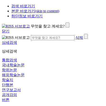
검색 바로가기
본문 바로가기(skip to content)
하단정보 바로가기
무엇을 찾고 계세요?
닫기
삭제
상세검색
상세검색
통합검색
국내학술논문
학위논문
해외학술논문
학술지
단행본
연구보고서
공개강의
버튼