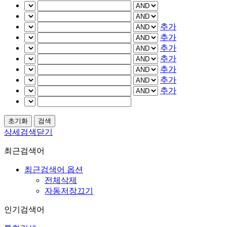
추가
추가
추가
추가
추가
추가
추가
상세검색닫기
최근검색어
최근검색어 옵션
전체삭제
자동저장끄기
인기검색어