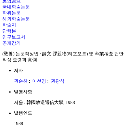
통합검색
국내학술논문
학위논문
해외학술논문
학술지
단행본
연구보고서
공개강의
(敎養) 논문작성법 : 論文·課題物(리포오트) 및 卒業考査 답안
작성 요령과 實例
저자
권순찬
;
이선영
;
권광식
발행사항
서울 : 韓國放送通信大學, 1988
발행연도
1988