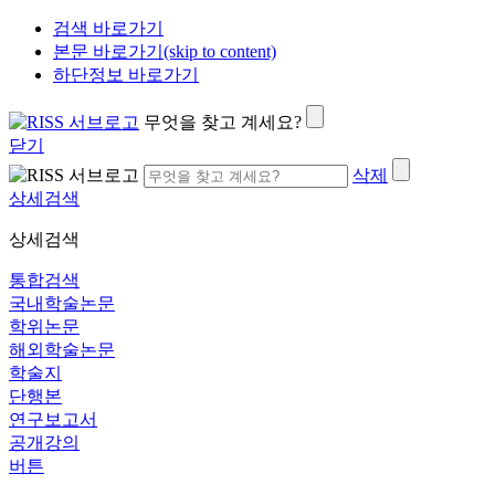
검색 바로가기
본문 바로가기(skip to content)
하단정보 바로가기
무엇을 찾고 계세요?
닫기
삭제
상세검색
상세검색
통합검색
국내학술논문
학위논문
해외학술논문
학술지
단행본
연구보고서
공개강의
버튼