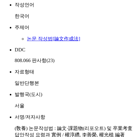
작성언어
한국어
주제어
논문 작성법[論文作成法]
DDC
808.066 판사항(23)
자료형태
일반단행본
발행국(도시)
서울
서명/저자사항
(敎養) 논문작성법 : 論文·課題物(리포오트) 및 卒業考査
답안작성 요령과 實例 / 權淳纘, 李善榮, 權光植 編著