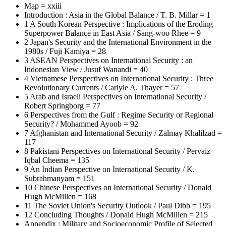
Map = xxiii
Introduction : Asia in the Global Balance / T. B. Millar = 1
1 A South Korean Perspective : Implications of the Eroding
Superpower Balance in East Asia / Sang-woo Rhee = 9
2 Japan's Security and the International Environment in the
1980s / Fuji Kamiya = 28
3 ASEAN Perspectives on International Security : an
Indonesian View / Jusuf Wanandi = 40
4 Vietnamese Perspectives on International Security : Three
Revolutionary Currents / Carlyle A. Thayer = 57
5 Arab and Israeli Perspectives on International Security /
Robert Springborg = 77
6 Perspectives from the Gulf : Regime Security or Regional
Security? / Mohammed Ayoob = 92
7 Afghanistan and International Security / Zalmay Khalilzad =
117
8 Pakistani Perspectives on International Security / Pervaiz
Iqbal Cheema = 135
9 An Indian Perspective on International Security / K.
Subrahmanyam = 151
10 Chinese Perspectives on International Security / Donald
Hugh McMillen = 168
11 The Soviet Union's Security Outlook / Paul Dibb = 195
12 Concluding Thoughts / Donald Hugh McMillen = 215
Appendix : Military and Socioeconomic Profile of Selected