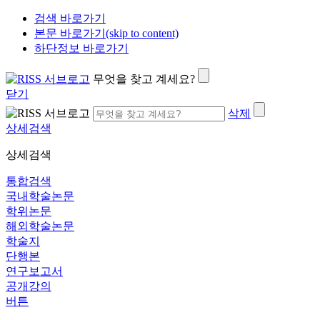
검색 바로가기
본문 바로가기(skip to content)
하단정보 바로가기
무엇을 찾고 계세요?
닫기
삭제
상세검색
상세검색
통합검색
국내학술논문
학위논문
해외학술논문
학술지
단행본
연구보고서
공개강의
버튼