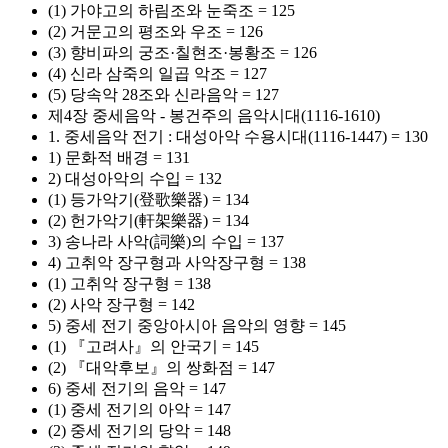
(1) 가야고의 하림조와 눈죽조 = 125
(2) 거문고의 평조와 우조 = 126
(3) 향비파의 궁조·칠현조·봉황조 = 126
(4) 신라 삼죽의 일곱 악조 = 127
(5) 당속악 28조와 신라음악 = 127
제4장 중세음악 - 봉건주의 음악시대(1116-1610)
1. 중세음악 전기 : 대성아악 수용시대(1116-1447) = 130
1) 문화적 배경 = 131
2) 대성아악의 수입 = 132
(1) 등가악기(登歌樂器) = 134
(2) 헌가악기(軒架樂器) = 134
3) 송나라 사악(詞樂)의 수입 = 137
4) 고취악 장구형과 사악장구형 = 138
(1) 고취악 장구형 = 138
(2) 사악 장구형 = 142
5) 중세 전기 중앙아시아 음악의 영향 = 145
(1) 『고려사』의 안국기 = 145
(2) 『대악후보』의 쌍화점 = 147
6) 중세 전기의 음악 = 147
(1) 중세 전기의 아악 = 147
(2) 중세 전기의 당악 = 148