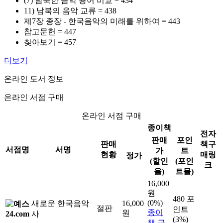
(7) 남북한 음악 용어 비교 = 434
11) 남북의 음악 교류 = 438
제7장 종장 - 한국음악의 미래를 위하여 = 443
참고문헌 = 447
찾아보기 = 457
더보기
온라인 도서 정보
온라인 서점 구매
온라인 서점 구매
종이책
전자
판매
포인
판매
책구
서점명
서명
가
트
현황
매링
정가
(할인
(포인
크
율)
트몰)
16,000
원
480 포
(0%)
새로운 한국음악
16,000
절판
인트
종이
원
사
(3%)
책 구