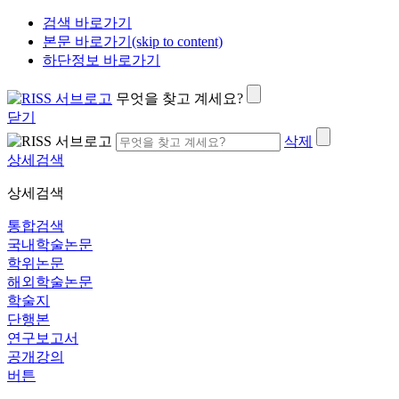
검색 바로가기
본문 바로가기(skip to content)
하단정보 바로가기
무엇을 찾고 계세요?
닫기
삭제
상세검색
상세검색
통합검색
국내학술논문
학위논문
해외학술논문
학술지
단행본
연구보고서
공개강의
버튼