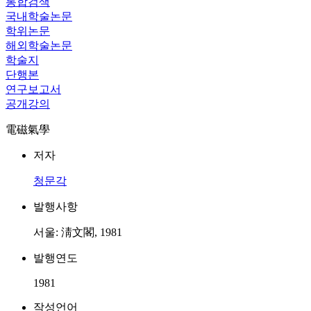
통합검색
국내학술논문
학위논문
해외학술논문
학술지
단행본
연구보고서
공개강의
電磁氣學
저자
청문각
발행사항
서울: 淸文閣, 1981
발행연도
1981
작성언어