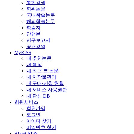
통합검색
학위논문
국내학술논문
해외학술논문
학술지
단행본
연구보고서
공개강의
MyRISS
내 추천논문
내 책장
내 최근 본 논문
내 저작물관리
내 구매·신청 현황
내 서비스 사용권한
내 관심 DB
회원서비스
회원가입
로그인
아이디 찾기
비밀번호 찾기
About RISS