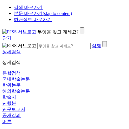
검색 바로가기
본문 바로가기(skip to content)
하단정보 바로가기
무엇을 찾고 계세요?
닫기
삭제
상세검색
상세검색
통합검색
국내학술논문
학위논문
해외학술논문
학술지
단행본
연구보고서
공개강의
버튼