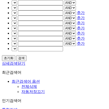
추가
추가
추가
추가
추가
추가
추가
상세검색닫기
최근검색어
최근검색어 옵션
전체삭제
자동저장끄기
인기검색어