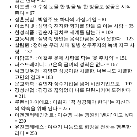
일군 신화 = 53
이포넷 : 이수정 눈물 한 방울 땀 한 방울로 성공은 시작
된다 = 67
정훈닷컴 : 박영주 또 하나의 가정,기업 = 81
이쓰리넷 : 성영숙 진지한 향기를 만들 줄 아는 사람 = 95
한성식품 : 김순자 김치로 세계를 담는다 = 109
교동씨엠 : 심영숙 맛없는 음식만큼은 용서 못한다 = 123
살림원 : 정해순 우리 시대 웰빙 선두주자의 녹색 지구 사
랑 = 137
마담포라 : 이철우 옷에 사랑을 담는 '옷 주치의' = 151
퍼스트레이디 : 고은옥 금녀의 성역은 없다 = 167
씨크릿우먼 : 김영휴 성공이란 치열한, 너무나도 치열한
고민의 결과 = 183
문교화학 : 김민자 장수기업을 넘어 비전기업으로 = 197
경성산업 : 김경조 끊임없이 나를 단련시키며 도전한다
= 211
루펜비아이에프 : 이희자 "꼭 성공해야 한다"는 자신과
의 약속을 위해 뛴다 = 225
이젠엔터테인먼트 : 이수영 나는 영원히 '벤처' 이고 싶다
= 239
유진크레베스 : 여주기 나눔으로 희망을 전하는 행복한
리더 = 253