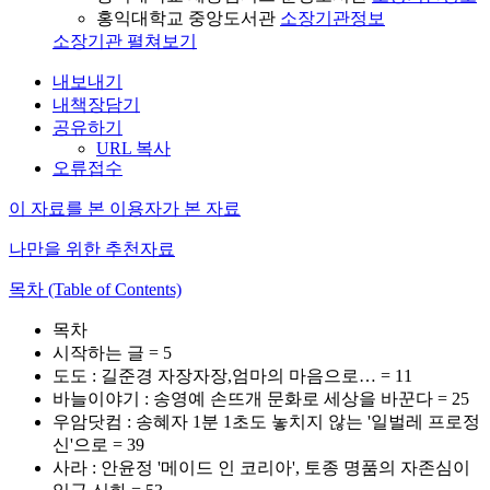
홍익대학교 중앙도서관
소장기관정보
소장기관 펼쳐보기
내보내기
내책장담기
공유하기
URL 복사
오류접수
이 자료를 본 이용자가 본 자료
나만을 위한 추천자료
목차 (Table of Contents)
목차
시작하는 글 = 5
도도 : 길준경 자장자장,엄마의 마음으로… = 11
바늘이야기 : 송영예 손뜨개 문화로 세상을 바꾼다 = 25
우암닷컴 : 송혜자 1분 1초도 놓치지 않는 '일벌레 프로정
신'으로 = 39
사라 : 안윤정 '메이드 인 코리아', 토종 명품의 자존심이