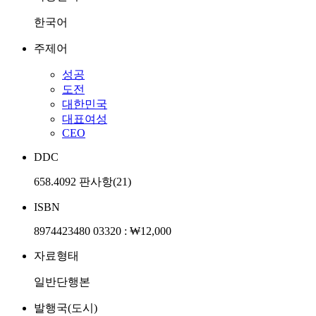
한국어
주제어
성공
도전
대한민국
대표여성
CEO
DDC
658.4092 판사항(21)
ISBN
8974423480 03320 : ₩12,000
자료형태
일반단행본
발행국(도시)