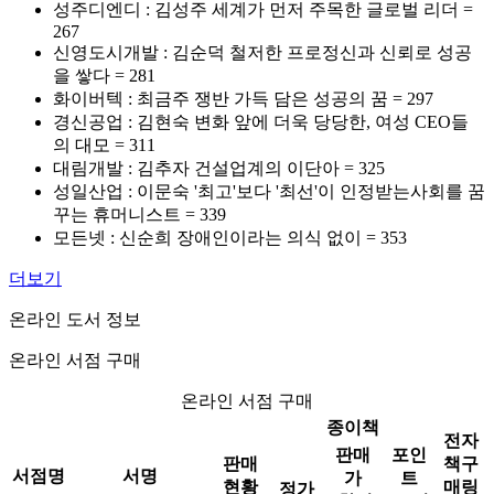
성주디엔디 : 김성주 세계가 먼저 주목한 글로벌 리더 =
267
신영도시개발 : 김순덕 철저한 프로정신과 신뢰로 성공
을 쌓다 = 281
화이버텍 : 최금주 쟁반 가득 담은 성공의 꿈 = 297
경신공업 : 김현숙 변화 앞에 더욱 당당한, 여성 CEO들
의 대모 = 311
대림개발 : 김추자 건설업계의 이단아 = 325
성일산업 : 이문숙 '최고'보다 '최선'이 인정받는사회를 꿈
꾸는 휴머니스트 = 339
모든넷 : 신순희 장애인이라는 의식 없이 = 353
더보기
온라인 도서 정보
온라인 서점 구매
온라인 서점 구매
종이책
전자
판매
포인
판매
책구
서점명
서명
가
트
현황
매링
정가