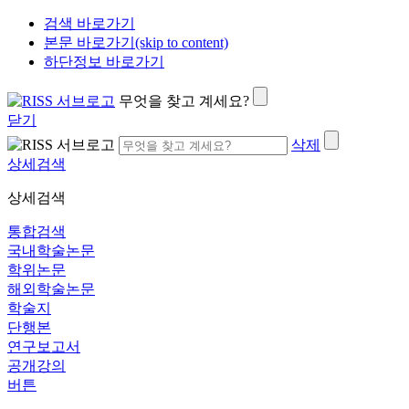
검색 바로가기
본문 바로가기(skip to content)
하단정보 바로가기
무엇을 찾고 계세요?
닫기
삭제
상세검색
상세검색
통합검색
국내학술논문
학위논문
해외학술논문
학술지
단행본
연구보고서
공개강의
버튼