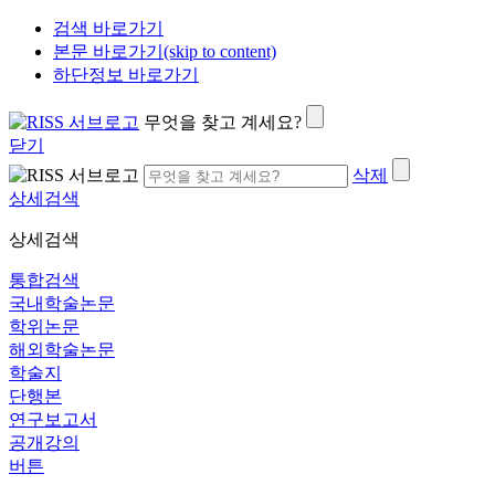
검색 바로가기
본문 바로가기(skip to content)
하단정보 바로가기
무엇을 찾고 계세요?
닫기
삭제
상세검색
상세검색
통합검색
국내학술논문
학위논문
해외학술논문
학술지
단행본
연구보고서
공개강의
버튼