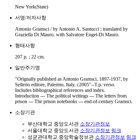
New York(State)
서명/저자사항
Antonio Gramsci / by Antonio A. Santucci ; translated by
Graziella Di Mauro, with Salvatore Engel-Di Mauro.
형태사항
207 p. ; 22 cm.
일반주기명
"Orignally published as Antonio Gramsci, 1897-1937, by
Sellerio editore, Palermo, Italy, c2005"--T.p. verso.
Includes bibliographical references and index.
Introduction --- The political writings --- The letters from
prison --- The prison notebooks --- end-of-century Gramsci.
소장기관
부산대학교 중앙도서관
소장기관정보
서울대학교 중앙도서관
소장기관정보
링크
성균관대학교 중앙학술정보관
소장기관정보
링크