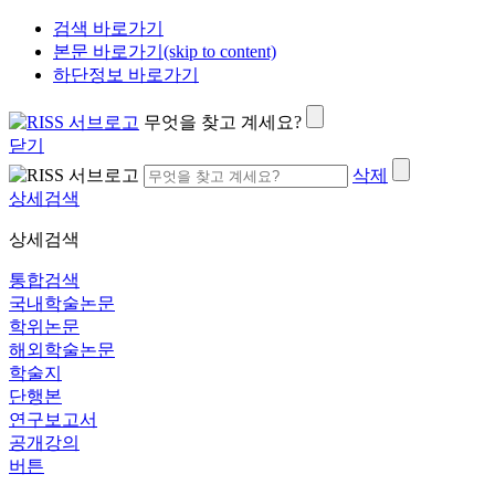
검색 바로가기
본문 바로가기(skip to content)
하단정보 바로가기
무엇을 찾고 계세요?
닫기
삭제
상세검색
상세검색
통합검색
국내학술논문
학위논문
해외학술논문
학술지
단행본
연구보고서
공개강의
버튼