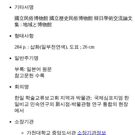
기타서명
國立民俗博物館 國立歷史民俗博物館 韓日學術交流論文
集 : 地域と博物館
형태사항
284 p. : 삽화(일부천연색), 도표 ; 26 cm
일반주기명
부록: 일본어 원문
참고문헌 수록
회의명
한일 학술교류보고회 지역과 박물관; 국제심포지엄 한
일비교 민속연구의 新시점-박물관형 연구 통합의 현장
에서
소장기관
가천대학교 중앙도서관
소장기관정보