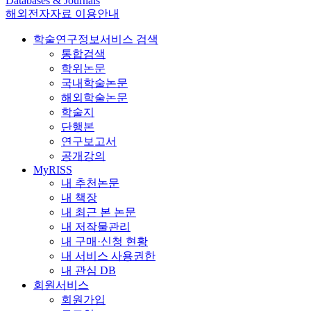
Databases & Journals
해외전자자료 이용안내
학술연구정보서비스 검색
통합검색
학위논문
국내학술논문
해외학술논문
학술지
단행본
연구보고서
공개강의
MyRISS
내 추천논문
내 책장
내 최근 본 논문
내 저작물관리
내 구매·신청 현황
내 서비스 사용권한
내 관심 DB
회원서비스
회원가입