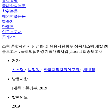
통합검색
국내학술논문
학위논문
해외학술논문
학술지
단행본
연구보고서
공개강의
소형 혼합폐전지 안정화 및 유용자원회수 상용시스템 개발 최
종보고서 : 글로벌탑환경기술개발사업 phase II 최종보고서
저자
신선명
;
박정원
;
한국지질자원연구원
;
새빗켐
발행사항
[세종] : 환경부, 2019
발행연도
2019