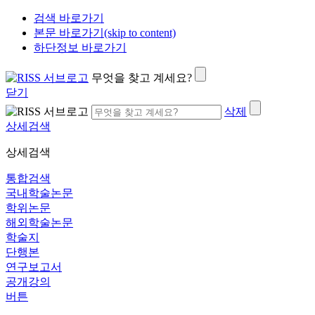
검색 바로가기
본문 바로가기(skip to content)
하단정보 바로가기
무엇을 찾고 계세요?
닫기
삭제
상세검색
상세검색
통합검색
국내학술논문
학위논문
해외학술논문
학술지
단행본
연구보고서
공개강의
버튼