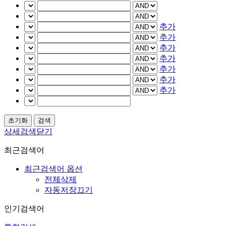
추가
추가
추가
추가
추가
추가
추가
상세검색닫기
최근검색어
최근검색어 옵션
전체삭제
자동저장끄기
인기검색어