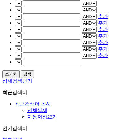
추가
추가
추가
추가
추가
추가
추가
상세검색닫기
최근검색어
최근검색어 옵션
전체삭제
자동저장끄기
인기검색어