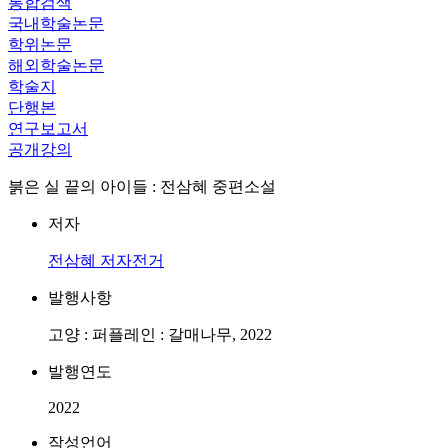
통합검색
국내학술논문
학위논문
해외학술논문
학술지
단행본
연구보고서
공개강의
붉은 실 끝의 아이들 : 전삼혜 중편소설
저자
전삼혜
저자전거
발행사항
고양 : 퍼플레인 : 갈매나무, 2022
발행연도
2022
작성언어