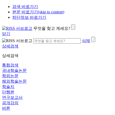
검색 바로가기
본문 바로가기(skip to content)
하단정보 바로가기
무엇을 찾고 계세요?
닫기
삭제
상세검색
상세검색
통합검색
국내학술논문
학위논문
해외학술논문
학술지
단행본
연구보고서
공개강의
버튼