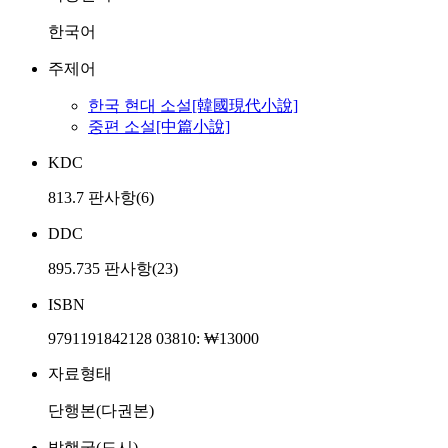
한국어
주제어
한국 현대 소설[韓國現代小說]
중편 소설[中篇小說]
KDC
813.7 판사항(6)
DDC
895.735 판사항(23)
ISBN
9791191842128 03810: ₩13000
자료형태
단행본(다권본)
발행국(도시)