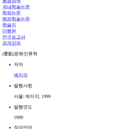
통합검색
국내학술논문
학위논문
해외학술논문
학술지
단행본
연구보고서
공개강의
(要點)문화인류학
저자
예지각
발행사항
서울: 예지각, 1999
발행연도
1999
작성언어