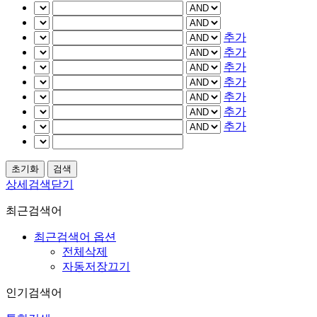
추가
추가
추가
추가
추가
추가
추가
상세검색닫기
최근검색어
최근검색어 옵션
전체삭제
자동저장끄기
인기검색어