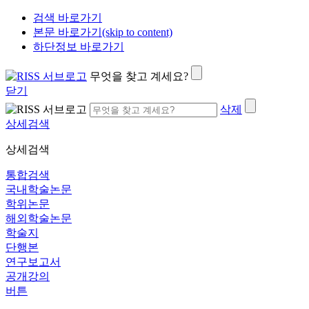
검색 바로가기
본문 바로가기(skip to content)
하단정보 바로가기
무엇을 찾고 계세요?
닫기
삭제
상세검색
상세검색
통합검색
국내학술논문
학위논문
해외학술논문
학술지
단행본
연구보고서
공개강의
버튼