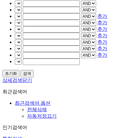
추가
추가
추가
추가
추가
추가
추가
상세검색닫기
최근검색어
최근검색어 옵션
전체삭제
자동저장끄기
인기검색어