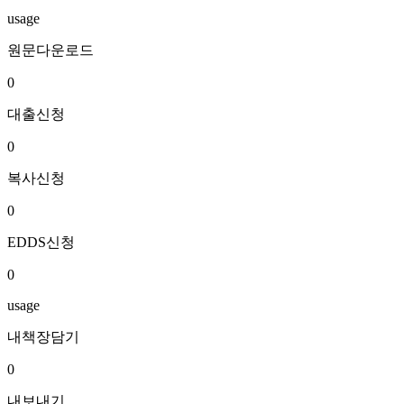
usage
원문다운로드
0
대출신청
0
복사신청
0
EDDS신청
0
usage
내책장담기
0
내보내기