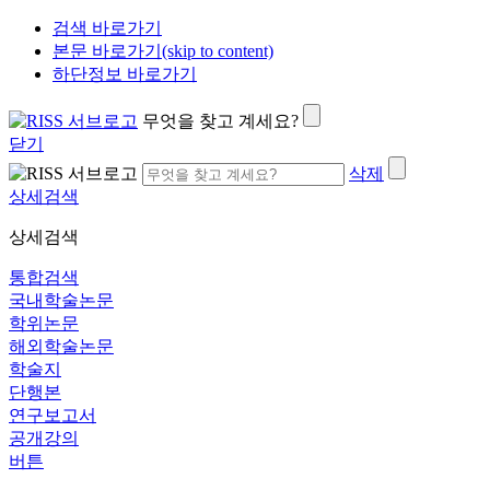
검색 바로가기
본문 바로가기(skip to content)
하단정보 바로가기
무엇을 찾고 계세요?
닫기
삭제
상세검색
상세검색
통합검색
국내학술논문
학위논문
해외학술논문
학술지
단행본
연구보고서
공개강의
버튼