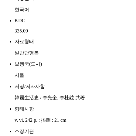
한국어
KDC
335.09
자료형태
일반단행본
발행국(도시)
서울
서명/저자사항
韓國生活史 / 李光奎, 李杜鉉 共著
형태사항
v, vi, 242 p. : 揷圖 ; 21 cm
소장기관