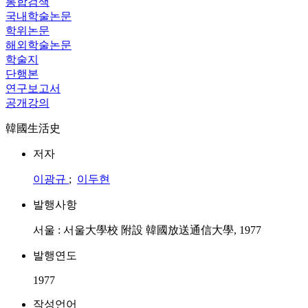
통합검색
국내학술논문
학위논문
해외학술논문
학술지
단행본
연구보고서
공개강의
韓國生活史
저자
이광규
;
이두현
발행사항
서울 : 서울大學校 附設 韓國放送通信大學, 1977
발행연도
1977
작성언어