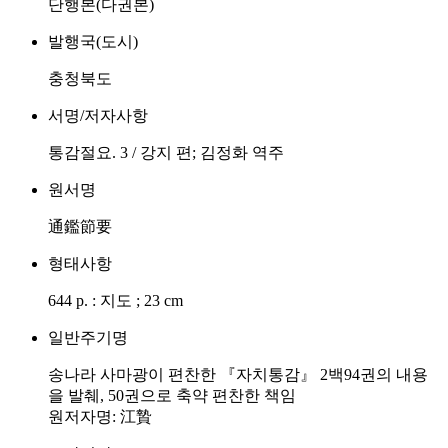
단행본(다권본)
발행국(도시)
충청북도
서명/저자사항
통감절요. 3 / 강지 편; 김정화 역주
원서명
通鑑節要
형태사항
644 p. : 지도 ; 23 cm
일반주기명
송나라 사마광이 편찬한 『자치통감』 2백94권의 내용
을 발췌, 50권으로 축약 편찬한 책임
원저자명: 江贄