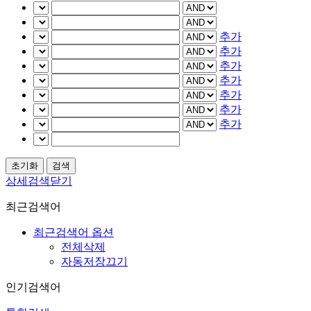
추가
추가
추가
추가
추가
추가
추가
상세검색닫기
최근검색어
최근검색어 옵션
전체삭제
자동저장끄기
인기검색어