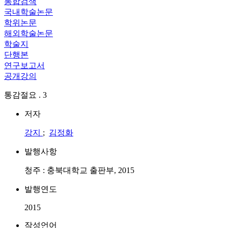
통합검색
국내학술논문
학위논문
해외학술논문
학술지
단행본
연구보고서
공개강의
통감절요 . 3
저자
강지
;
김정화
발행사항
청주 : 충북대학교 출판부, 2015
발행연도
2015
작성언어