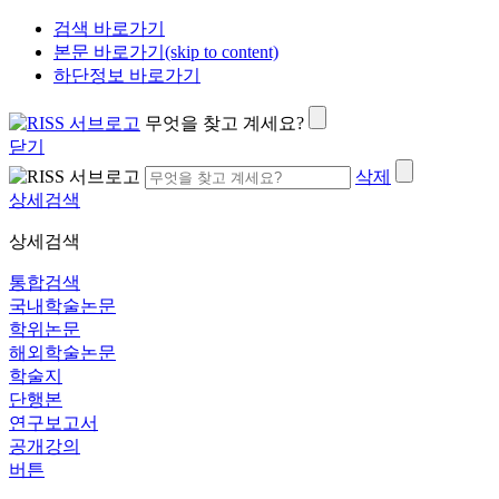
검색 바로가기
본문 바로가기(skip to content)
하단정보 바로가기
무엇을 찾고 계세요?
닫기
삭제
상세검색
상세검색
통합검색
국내학술논문
학위논문
해외학술논문
학술지
단행본
연구보고서
공개강의
버튼