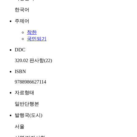
한국어
주제어
착한
국민되기
DDC
320.02 판사항(22)
ISBN
9788986627114
자료형태
일반단행본
발행국(도시)
서울