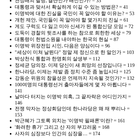
천정배의 탈당, 결단인가 배신인가? = 33
대통령과 맞서서 확실하게 이길 수 있는 방법은? = 41
이명박에 대한 진실을 국민이 꼭 알아야 할 이유는? = 53
개헌 제안, 국민들이 꼭 알아야 할 몇가지의 진실 = 61
게도 구럭도 다 잃고 미아 신세가 된 통합신당 모임 = 72
도둑이 경찰의 뒷조사를 하는 참으로 희한한 세상 = 79
대통령이 헌법소원을 내야하는 한국의 현실 = 87
이명박 위장전입 시인, 다음은 양심이다 = 96
"세상이 미쳐 날뛴다" 정말 제 정신으로 한 말인가 = 103
박상천식 통합과 한명회의 살생부 = 112
정세균 당의장. 이제 당신이 새 희망의 선장입니다 = 119
한나라당, 이제는 제발 좀 정치 수준 좀 높입시다 = 125
강동순 위원의 참을성은 언제까지 지속될 것인가? = 132
100여명의 대통령선거 출마자들에게 몇 자 아룁니다 =
141
날마다 터지는 이명박 의혹, 그 끝자락은 어디인가지 =
146
전쟁 막자는 정상회담인데 한나라당은 왜 재 뿌리나 =
153
박근혜가 그토록 외치는 '이명박 필패론'이란? = 161
'화려한 휴가' 그리고 산 자의 부끄러움 = 168
사자의 심장보다 인간의 심장을… = 174