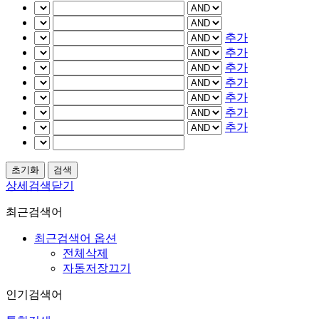
추가
추가
추가
추가
추가
추가
추가
상세검색닫기
최근검색어
최근검색어 옵션
전체삭제
자동저장끄기
인기검색어