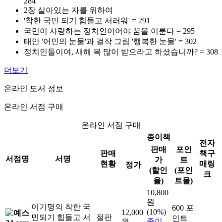
284
2장 살아있는 자를 위하여
'착한 국민 되기 힘들고 서러워' = 291
국민이 사랑하는 정치인이어야 꿈을 이룬다 = 295
태안 '어민의 눈물'과 걸작 그림 '행복한 눈물' = 302
정치인들이여, 새해 복 많이 받으라고 하셨습니까? = 308
더보기
온라인 도서 정보
온라인 서점 구매
온라인 서점 구매
종이책
전자
판매
포인
판매
책구
서점명
서명
가
트
현황
매링
정가
(할인
(포인
크
율)
트몰)
10,800
원
이기명의 착한 국
600 포
(10%)
12,000
민되기 힘들고 서
절판
인트
종이
원