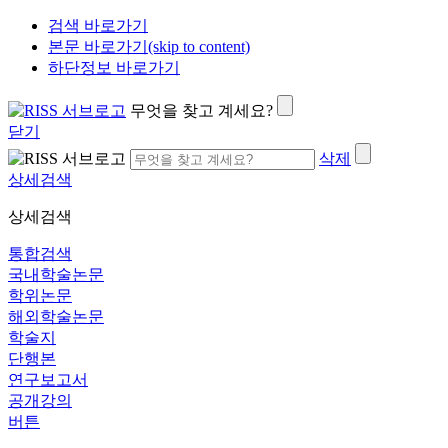
검색 바로가기
본문 바로가기(skip to content)
하단정보 바로가기
무엇을 찾고 계세요?
닫기
삭제
상세검색
상세검색
통합검색
국내학술논문
학위논문
해외학술논문
학술지
단행본
연구보고서
공개강의
버튼