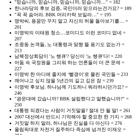
"믿습니까, 믿습니까, 믿습니까, 믿습니까…" = 182
한나라당의 후보 검증, 국민더러 믿으라는건가요? = 189
"꼭 꼭 숨어라. BBK 머리카락 보일라…" = 195
명박씨, 용꿈만 꾸지 말고 자신의 허물 돌아보기를… =
201
이명박의 이태원 청소…코미디도 이런 코미디 없네 =
207
조중동 논객들, 노 대통령과 맞짱 뜰 용기도 없는가 =
213
남북정상회담이 '노 쌩큐'? 당신이 '노 쌩큐'다! = 220
어둠 속 국정원을 그리워 하는 언론들이 더 큰 문제 =
227
이명박 한 마디에 졸지에 ‘빨갱이'로 몰린 국민들 = 233
깨어나고 싶지 않을 5년간의 길고 깊은 잠 = 239
이명박 후보님. 하나님께 기도하니 뭐라하시던가요? =
246
"광운대에 갔습니까? BBK 설립했다고 말했습니까?" =
250
대통령 되겠다는 사람이 거짓말을? 절대 안 될 말! = 261
2007 대선에서 반드시 기억해야 할 중요한 한 가지 = 268
거짓말 하지 말라, 하나님은 진실을 다 아신다 = 276
올림픽대로 자전거 질주하다 즉심에 넘겨진 이재오 =