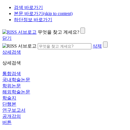
검색 바로가기
본문 바로가기(skip to content)
하단정보 바로가기
무엇을 찾고 계세요?
닫기
삭제
상세검색
상세검색
통합검색
국내학술논문
학위논문
해외학술논문
학술지
단행본
연구보고서
공개강의
버튼