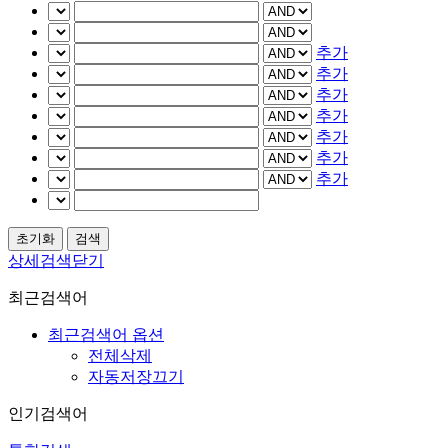
추가
추가
추가
추가
추가
추가
추가
상세검색닫기
최근검색어
최근검색어 옵션
전체삭제
자동저장끄기
인기검색어