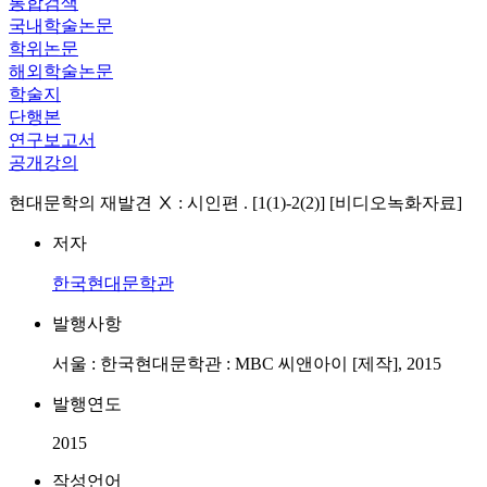
통합검색
국내학술논문
학위논문
해외학술논문
학술지
단행본
연구보고서
공개강의
현대문학의 재발견 Ⅹ : 시인편 . [1(1)-2(2)] [비디오녹화자료]
저자
한국현대문학관
발행사항
서울 : 한국현대문학관 : MBC 씨앤아이 [제작], 2015
발행연도
2015
작성언어