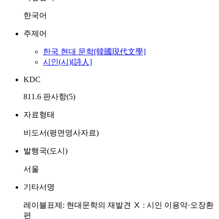
한국어
주제어
한국 현대 문학[韓國現代文學]
시인(시)[詩人]
KDC
811.6 판사항(5)
자료형태
비도서(평면영사자료)
발행국(도시)
서울
기타서명
레이블표제: 현대문학의 재발견 Ⅹ : 시인 이용악·오장환
편