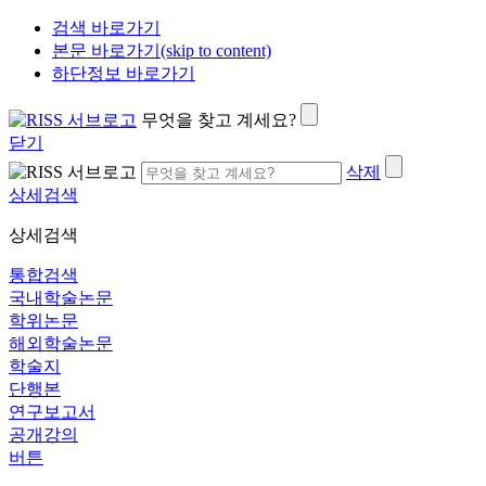
검색 바로가기
본문 바로가기(skip to content)
하단정보 바로가기
무엇을 찾고 계세요?
닫기
삭제
상세검색
상세검색
통합검색
국내학술논문
학위논문
해외학술논문
학술지
단행본
연구보고서
공개강의
버튼