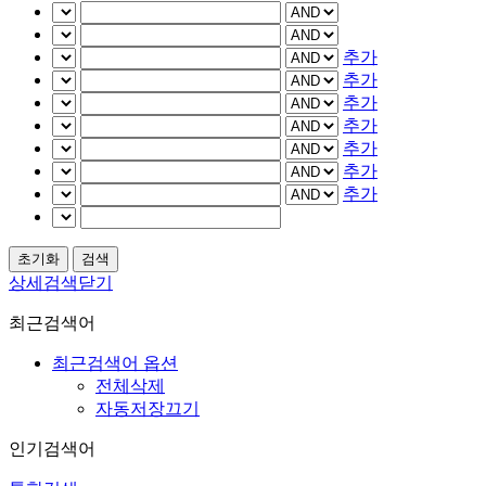
추가
추가
추가
추가
추가
추가
추가
상세검색닫기
최근검색어
최근검색어 옵션
전체삭제
자동저장끄기
인기검색어