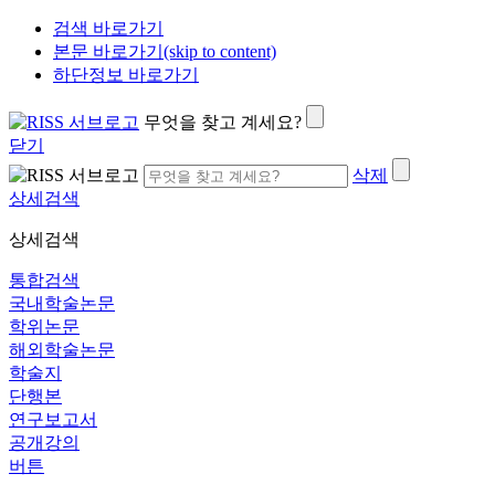
검색 바로가기
본문 바로가기(skip to content)
하단정보 바로가기
무엇을 찾고 계세요?
닫기
삭제
상세검색
상세검색
통합검색
국내학술논문
학위논문
해외학술논문
학술지
단행본
연구보고서
공개강의
버튼