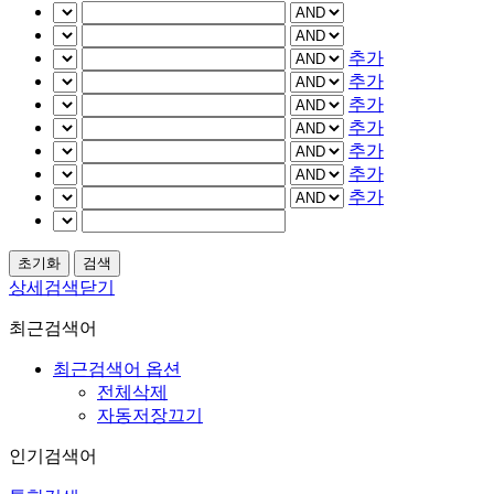
추가
추가
추가
추가
추가
추가
추가
상세검색닫기
최근검색어
최근검색어 옵션
전체삭제
자동저장끄기
인기검색어