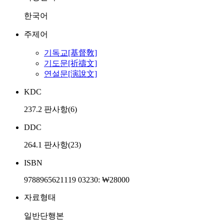
한국어
주제어
기독교[基督敎]
기도문[祈禱文]
연설문[演說文]
KDC
237.2 판사항(6)
DDC
264.1 판사항(23)
ISBN
9788965621119 03230: ₩28000
자료형태
일반단행본