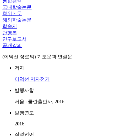
통합검색
국내학술논문
학위논문
해외학술논문
학술지
단행본
연구보고서
공개강의
(이덕선 장로의) 기도문과 연설문
저자
이덕선
저자전거
발행사항
서울 : 쿰란출판사, 2016
발행연도
2016
작성언어