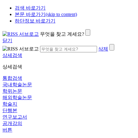
검색 바로가기
본문 바로가기(skip to content)
하단정보 바로가기
무엇을 찾고 계세요?
닫기
삭제
상세검색
상세검색
통합검색
국내학술논문
학위논문
해외학술논문
학술지
단행본
연구보고서
공개강의
버튼