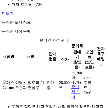
저자 프로필 = 709
더보기
온라인 도서 정보
온라인 서점 구매
온라인 서점 구매
종이책
전자
판매
포인
판매
책구
서점명
서명
가
트
현황
매링
정가
(할인
(포인
크
율)
트몰)
25,200
원
1,400
(10%)
이덕선 장로의 기
판매
28,000
포인
종이
원
도문과 연설문
중
트
책 구
(5%)
매
포인트 적립은 해당 온라인 서점 회원인 경우만 해당됩