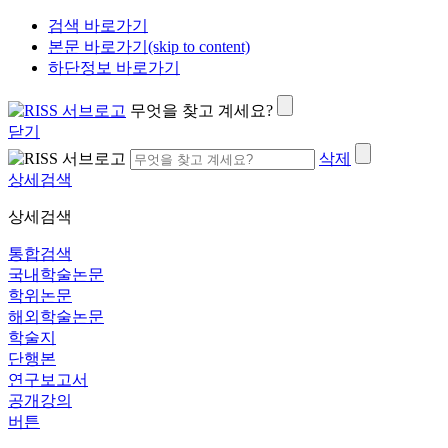
검색 바로가기
본문 바로가기(skip to content)
하단정보 바로가기
무엇을 찾고 계세요?
닫기
삭제
상세검색
상세검색
통합검색
국내학술논문
학위논문
해외학술논문
학술지
단행본
연구보고서
공개강의
버튼