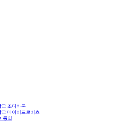
학교
조디바론
학교
데이비드로버츠
이동일