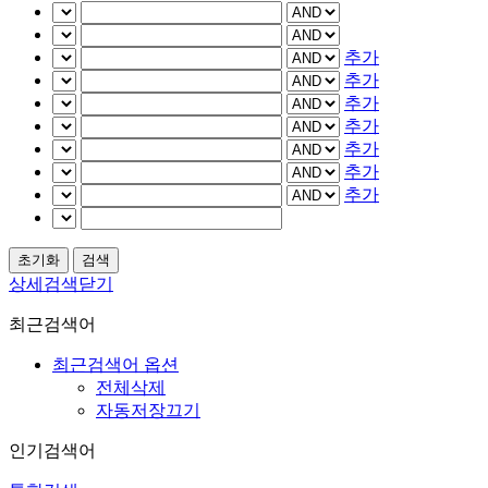
추가
추가
추가
추가
추가
추가
추가
상세검색닫기
최근검색어
최근검색어 옵션
전체삭제
자동저장끄기
인기검색어