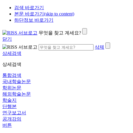
검색 바로가기
본문 바로가기(skip to content)
하단정보 바로가기
무엇을 찾고 계세요?
닫기
삭제
상세검색
상세검색
통합검색
국내학술논문
학위논문
해외학술논문
학술지
단행본
연구보고서
공개강의
버튼