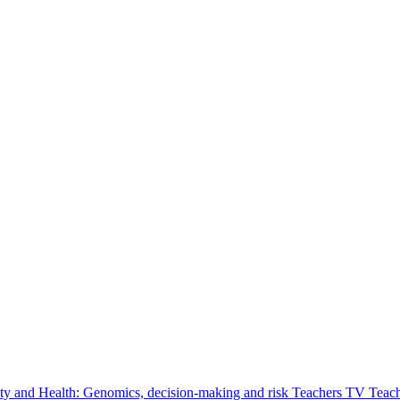
ty and Health: Genomics, decision-making and risk
Teachers TV
Teac