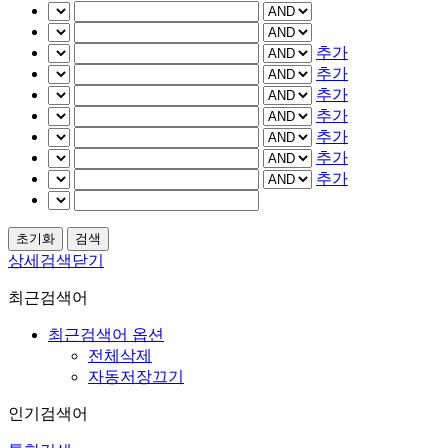
추가
추가
추가
추가
추가
추가
추가
상세검색닫기
최근검색어
최근검색어 옵션
전체삭제
자동저장끄기
인기검색어