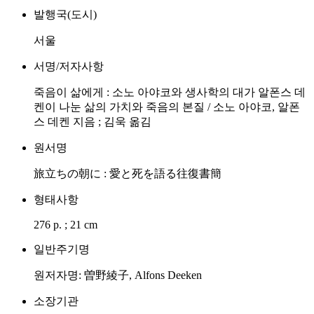
발행국(도시)
서울
서명/저자사항
죽음이 삶에게 : 소노 아야코와 생사학의 대가 알폰스 데
켄이 나눈 삶의 가치와 죽음의 본질 / 소노 아야코, 알폰
스 데켄 지음 ; 김욱 옮김
원서명
旅立ちの朝に : 愛と死を語る往復書簡
형태사항
276 p. ; 21 cm
일반주기명
원저자명: 曽野綾子, Alfons Deeken
소장기관