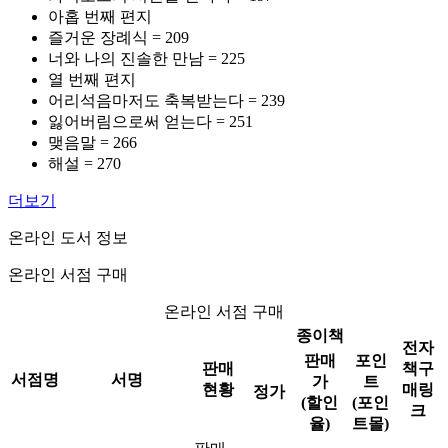
아홉 번째 편지
즐거운 장례식 = 209
너와 나의 진솔한 만남 = 225
열 번째 편지
어리석음마저도 축복받는다 = 239
잃어버림으로써 얻는다 = 251
맺음말 = 266
해설 = 270
더보기
온라인 도서 정보
온라인 서점 구매
온라인 서점 구매
종이책
전자
판매
포인
판매
책구
서점명
서명
가
트
현황
매링
정가
(할인
(포인
크
율)
트몰)