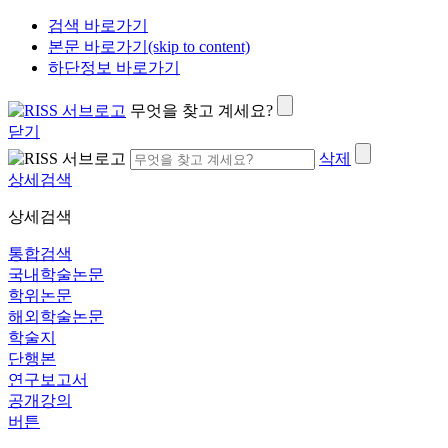
검색 바로가기
본문 바로가기(skip to content)
하단정보 바로가기
무엇을 찾고 계세요?
닫기
삭제
상세검색
상세검색
통합검색
국내학술논문
학위논문
해외학술논문
학술지
단행본
연구보고서
공개강의
버튼