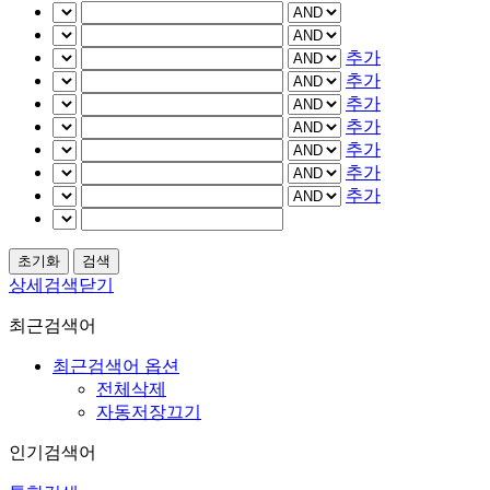
추가
추가
추가
추가
추가
추가
추가
상세검색닫기
최근검색어
최근검색어 옵션
전체삭제
자동저장끄기
인기검색어