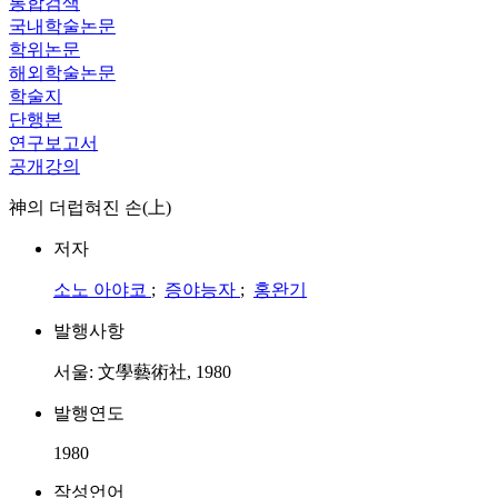
통합검색
국내학술논문
학위논문
해외학술논문
학술지
단행본
연구보고서
공개강의
神의 더럽혀진 손(上)
저자
소노 아야코
;
증야능자
;
홍완기
발행사항
서울: 文學藝術社, 1980
발행연도
1980
작성언어