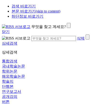
검색 바로가기
본문 바로가기(skip to content)
하단정보 바로가기
무엇을 찾고 계세요?
닫기
삭제
상세검색
상세검색
통합검색
국내학술논문
학위논문
해외학술논문
학술지
단행본
연구보고서
공개강의
버튼