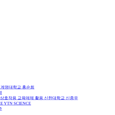
계명대학교 홍순희
경
 상호작용 교육매체 활용
신한대학교
신종우
CE
YTN SCIENCE
주