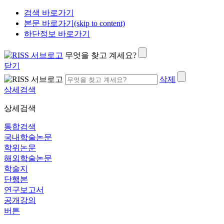
검색 바로가기
본문 바로가기(skip to content)
하단정보 바로가기
무엇을 찾고 계세요?
닫기
삭제
상세검색
상세검색
통합검색
국내학술논문
학위논문
해외학술논문
학술지
단행본
연구보고서
공개강의
버튼