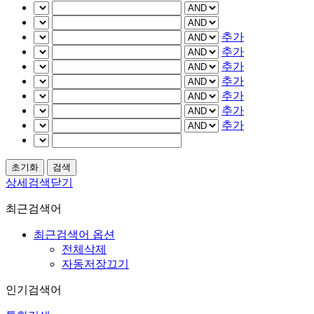
추가
추가
추가
추가
추가
추가
추가
상세검색닫기
최근검색어
최근검색어 옵션
전체삭제
자동저장끄기
인기검색어