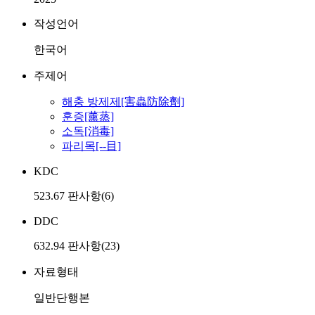
작성언어
한국어
주제어
해충 방제제[害蟲防除劑]
훈증[薰蒸]
소독[消毒]
파리목[--目]
KDC
523.67 판사항(6)
DDC
632.94 판사항(23)
자료형태
일반단행본