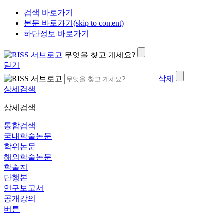
검색 바로가기
본문 바로가기(skip to content)
하단정보 바로가기
무엇을 찾고 계세요?
닫기
삭제
상세검색
상세검색
통합검색
국내학술논문
학위논문
해외학술논문
학술지
단행본
연구보고서
공개강의
버튼