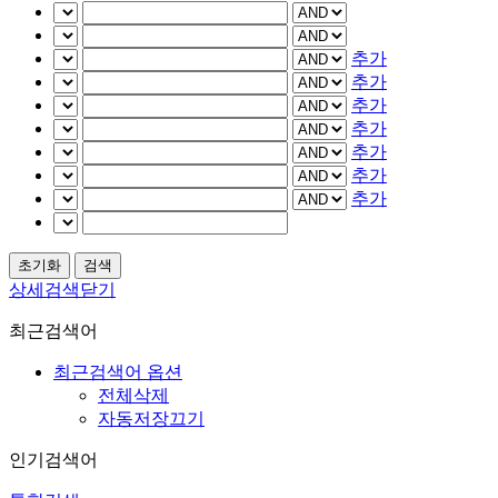
추가
추가
추가
추가
추가
추가
추가
상세검색닫기
최근검색어
최근검색어 옵션
전체삭제
자동저장끄기
인기검색어