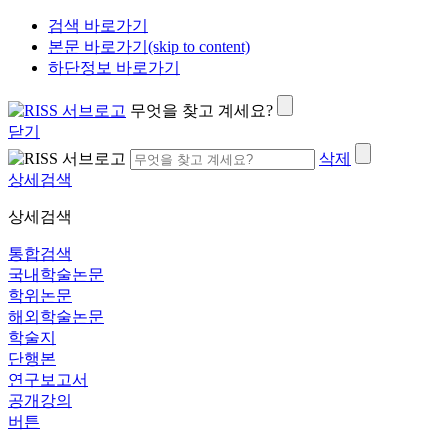
검색 바로가기
본문 바로가기(skip to content)
하단정보 바로가기
무엇을 찾고 계세요?
닫기
삭제
상세검색
상세검색
통합검색
국내학술논문
학위논문
해외학술논문
학술지
단행본
연구보고서
공개강의
버튼