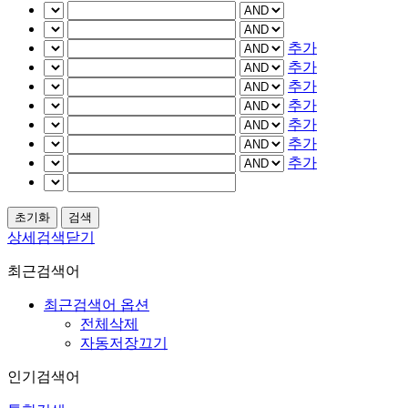
추가
추가
추가
추가
추가
추가
추가
상세검색닫기
최근검색어
최근검색어 옵션
전체삭제
자동저장끄기
인기검색어