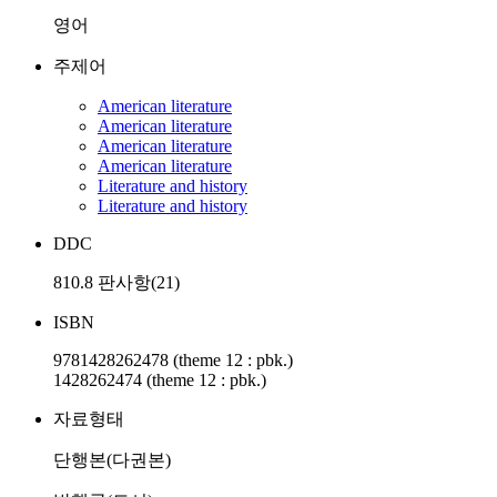
영어
주제어
American literature
American literature
American literature
American literature
Literature and history
Literature and history
DDC
810.8 판사항(21)
ISBN
9781428262478 (theme 12 : pbk.)
1428262474 (theme 12 : pbk.)
자료형태
단행본(다권본)