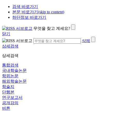
검색 바로가기
본문 바로가기(skip to content)
하단정보 바로가기
무엇을 찾고 계세요?
닫기
삭제
상세검색
상세검색
통합검색
국내학술논문
학위논문
해외학술논문
학술지
단행본
연구보고서
공개강의
버튼