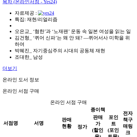
목차 (온라인서점 - Yes24)
자료제공 :
특집: 재현/리얼리즘
오은교_ ‘혐한’과 ‘노재팬’ 운동 속 일본 여성을 읽는 일
김건형_ ‘퀴어 신파’는 왜 안 돼? ―퀴어서사 미학을 위
하여
박혜진_ 자기중심주의 시대의 공동체 재현
조대한_ 남성
더보기
온라인 도서 정보
온라인 서점 구매
온라인 서점 구매
종이책
전자
판매
포인
판매
책구
서점명
서명
가
트
현황
매링
정가
(할인
(포인
크
율)
트몰)