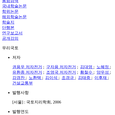
통합검색
국내학술논문
학위논문
해외학술논문
학술지
단행본
연구보고서
공개강의
우리국토
저자
권용우
저자전거
;
구자용
저자전거
;
김대영
;
노혜정
;
유환종
저자전거
;
조영국
저자전거
;
황철수
;
양우성
;
강경찬
;
노환택
;
김이석
;
조경규
;
김태중
;
이후재
;
건설교통부
발행사항
[서울] : 국토지리학회, 2006
발행연도