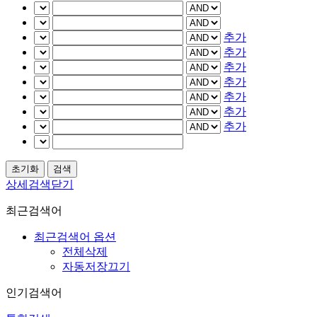
추가
추가
추가
추가
추가
추가
추가
상세검색닫기
최근검색어
최근검색어 옵션
전체삭제
자동저장끄기
인기검색어