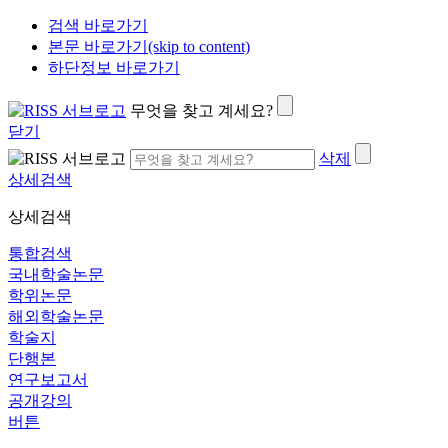
검색 바로가기
본문 바로가기(skip to content)
하단정보 바로가기
무엇을 찾고 계세요?
닫기
삭제
상세검색
상세검색
통합검색
국내학술논문
학위논문
해외학술논문
학술지
단행본
연구보고서
공개강의
버튼