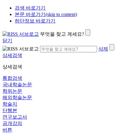
검색 바로가기
본문 바로가기(skip to content)
하단정보 바로가기
무엇을 찾고 계세요?
닫기
삭제
상세검색
상세검색
통합검색
국내학술논문
학위논문
해외학술논문
학술지
단행본
연구보고서
공개강의
버튼