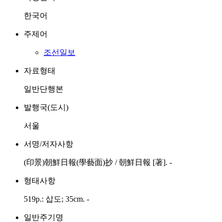
한국어
주제어
조선일보
자료형태
일반단행본
발행국(도시)
서울
서명/저자사항
(印景)朝鮮日報(學藝面)抄 / 朝鮮日報 [著]. -
형태사항
519p.: 삽도; 35cm. -
일반주기명