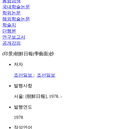
통합검색
국내학술논문
학위논문
해외학술논문
학술지
단행본
연구보고서
공개강의
(印景)朝鮮日報(學藝面)抄
저자
조선일보
;
조선일보
발행사항
서울: [朝鮮日報], 1978. -
발행연도
1978
작성언어