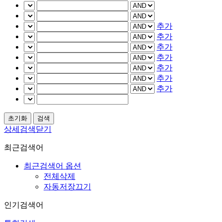
추가
추가
추가
추가
추가
추가
추가
상세검색닫기
최근검색어
최근검색어 옵션
전체삭제
자동저장끄기
인기검색어