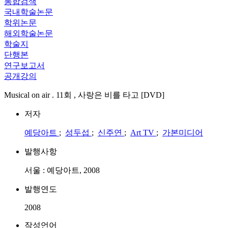
통합검색
국내학술논문
학위논문
해외학술논문
학술지
단행본
연구보고서
공개강의
Musical on air . 11회 , 사랑은 비를 타고 [DVD]
저자
예당아트
;
성두섭
;
신주연
;
Art TV
;
가본미디어
발행사항
서울 : 예당아트, 2008
발행연도
2008
작성언어