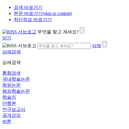
검색 바로가기
본문 바로가기(skip to content)
하단정보 바로가기
무엇을 찾고 계세요?
닫기
삭제
상세검색
상세검색
통합검색
국내학술논문
학위논문
해외학술논문
학술지
단행본
연구보고서
공개강의
버튼