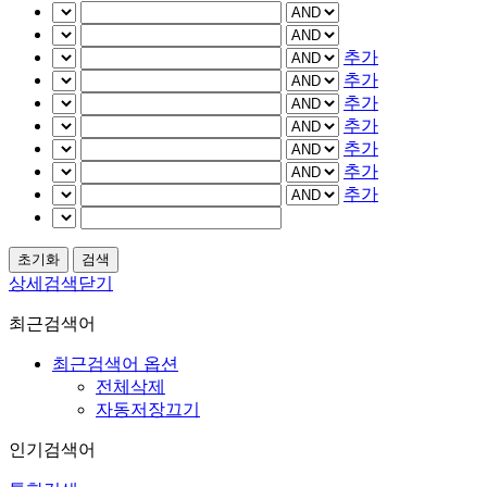
추가
추가
추가
추가
추가
추가
추가
상세검색닫기
최근검색어
최근검색어 옵션
전체삭제
자동저장끄기
인기검색어