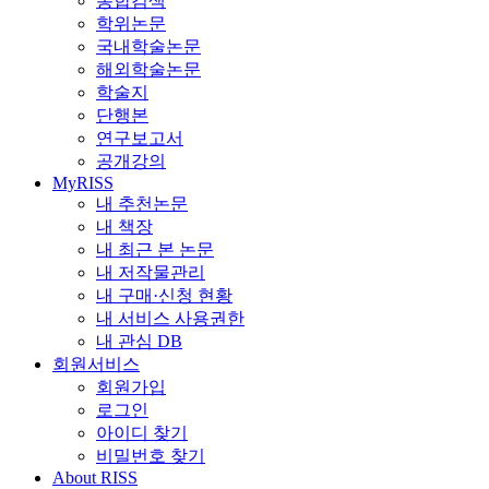
통합검색
학위논문
국내학술논문
해외학술논문
학술지
단행본
연구보고서
공개강의
MyRISS
내 추천논문
내 책장
내 최근 본 논문
내 저작물관리
내 구매·신청 현황
내 서비스 사용권한
내 관심 DB
회원서비스
회원가입
로그인
아이디 찾기
비밀번호 찾기
About RISS