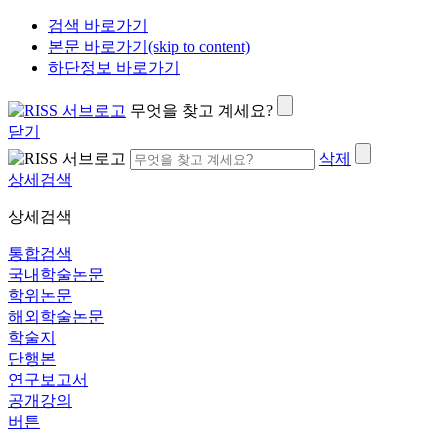
검색 바로가기
본문 바로가기(skip to content)
하단정보 바로가기
무엇을 찾고 계세요?
닫기
삭제
상세검색
상세검색
통합검색
국내학술논문
학위논문
해외학술논문
학술지
단행본
연구보고서
공개강의
버튼