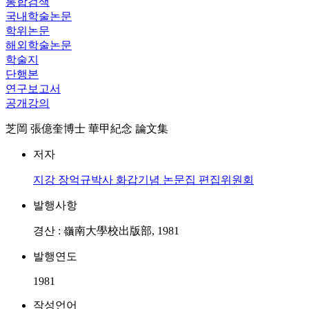
통합검색
국내학술논문
학위논문
해외학술논문
학술지
단행본
연구보고서
공개강의
芝岡 張億奎博士 華甲紀念 論文集
저자
지강 장억규박사 화갑기념 논문집 편집위원회
발행사항
경산 : 嶺南大學校出版部, 1981
발행연도
1981
작성언어