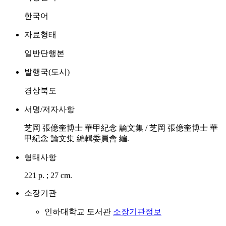
한국어
자료형태
일반단행본
발행국(도시)
경상북도
서명/저자사항
芝岡 張億奎博士 華甲紀念 論文集 / 芝岡 張億奎博士 華
甲紀念 論文集 編輯委員會 編.
형태사항
221 p. ; 27 cm.
소장기관
인하대학교 도서관
소장기관정보