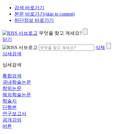
검색 바로가기
본문 바로가기(skip to content)
하단정보 바로가기
무엇을 찾고 계세요?
닫기
삭제
상세검색
상세검색
통합검색
국내학술논문
학위논문
해외학술논문
학술지
단행본
연구보고서
공개강의
버튼