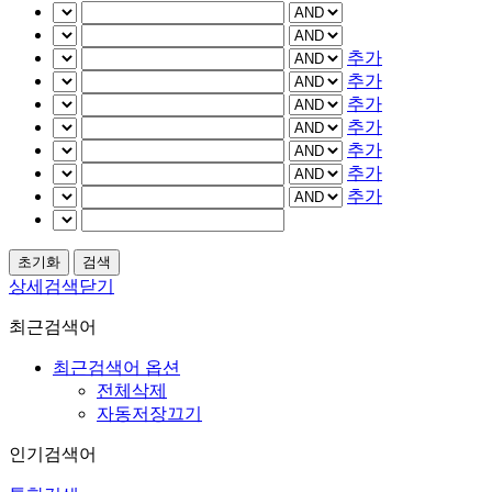
추가
추가
추가
추가
추가
추가
추가
상세검색닫기
최근검색어
최근검색어 옵션
전체삭제
자동저장끄기
인기검색어