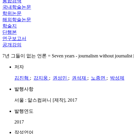
통합검색
국내학술논문
학위논문
해외학술논문
학술지
단행본
연구보고서
공개강의
7년 그들이 없는 언론 = Seven years - journalism without journ
저자
김진혁
;
강지웅
;
권성민
;
권석재
;
노종면
;
박성제
발행사항
서울 : 알스컴퍼니 [제작], 2017
발행연도
2017
작성언어