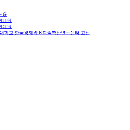
도용
변계원
변계원
대학교 한국경제와 K학술확산연구센터 고선