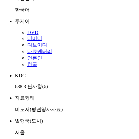
한국어
주제어
DVD
디비디
디브이디
다큐멘터리
언론인
한국
KDC
688.3 판사항(6)
자료형태
비도서(평면영사자료)
발행국(도시)
서울