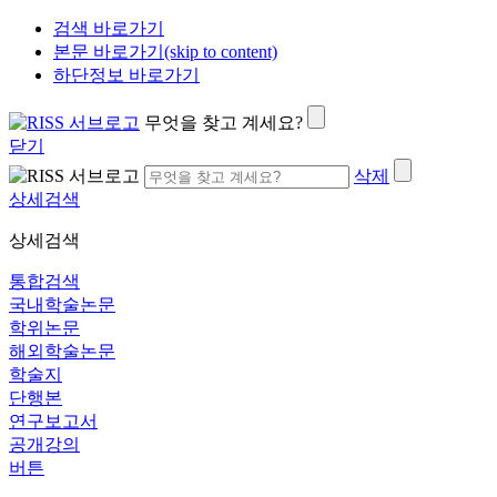
검색 바로가기
본문 바로가기(skip to content)
하단정보 바로가기
무엇을 찾고 계세요?
닫기
삭제
상세검색
상세검색
통합검색
국내학술논문
학위논문
해외학술논문
학술지
단행본
연구보고서
공개강의
버튼