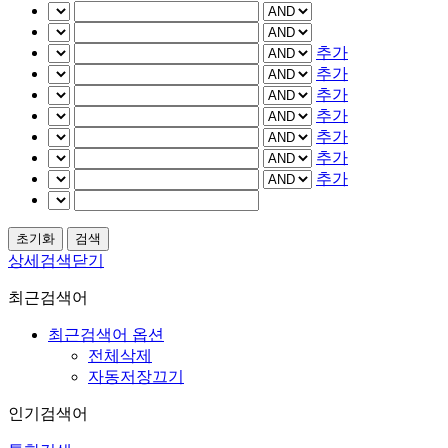
추가
추가
추가
추가
추가
추가
추가
상세검색닫기
최근검색어
최근검색어 옵션
전체삭제
자동저장끄기
인기검색어