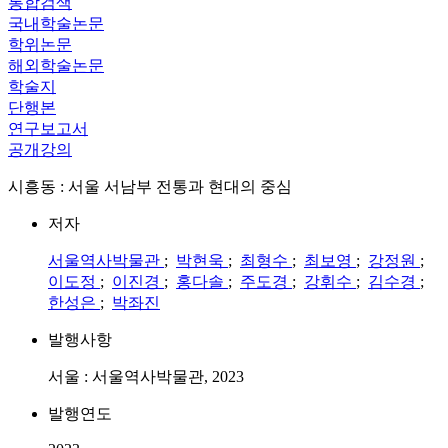
통합검색
국내학술논문
학위논문
해외학술논문
학술지
단행본
연구보고서
공개강의
시흥동 : 서울 서남부 전통과 현대의 중심
저자
서울역사박물관
;
박현욱
;
최형수
;
최보영
;
강정원
;
이도정
;
이진경
;
홍다솔
;
주도경
;
강휘수
;
김수경
;
한성은
;
박좌진
발행사항
서울 : 서울역사박물관, 2023
발행연도