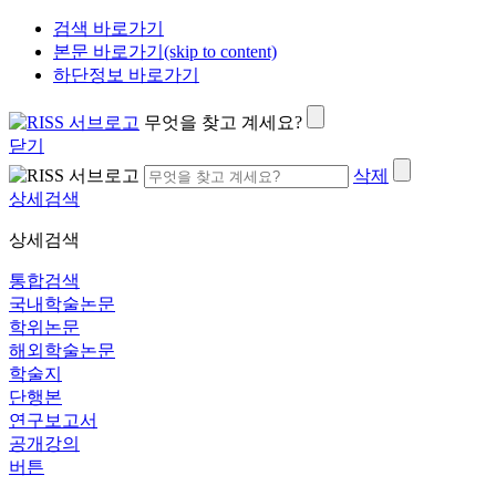
검색 바로가기
본문 바로가기(skip to content)
하단정보 바로가기
무엇을 찾고 계세요?
닫기
삭제
상세검색
상세검색
통합검색
국내학술논문
학위논문
해외학술논문
학술지
단행본
연구보고서
공개강의
버튼