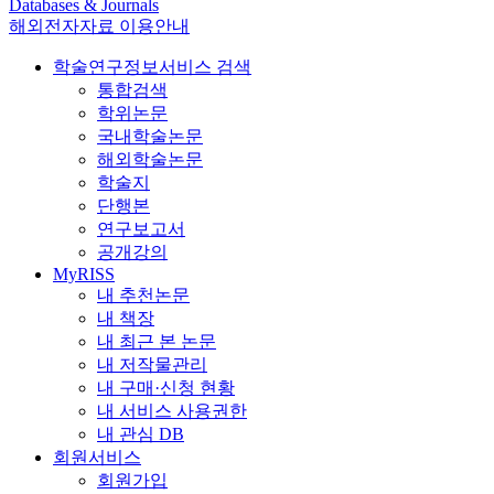
Databases & Journals
해외전자자료 이용안내
학술연구정보서비스 검색
통합검색
학위논문
국내학술논문
해외학술논문
학술지
단행본
연구보고서
공개강의
MyRISS
내 추천논문
내 책장
내 최근 본 논문
내 저작물관리
내 구매·신청 현황
내 서비스 사용권한
내 관심 DB
회원서비스
회원가입