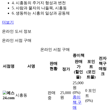
4. 시흥동의 주거지 형성과 변천
5. 사람과 물자의 나들목, 시흥동
6. 생동하는 시흥의 일상과 공동체
더보기
온라인 도서 정보
온라인 서점 구매
온라인 서점 구매
종이책
전자
판매
포인
판매
책구
서점명
서명
가
트
현황
매링
정가
(할인
(포인
크
율)
트몰)
25,000
원
0 포인
(0%)
판매
25,000
시흥동
트
종이
원
중
(0%)
책 구
매