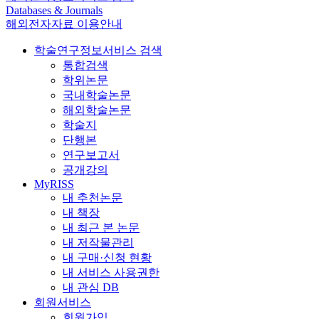
Databases & Journals
해외전자자료 이용안내
학술연구정보서비스 검색
통합검색
학위논문
국내학술논문
해외학술논문
학술지
단행본
연구보고서
공개강의
MyRISS
내 추천논문
내 책장
내 최근 본 논문
내 저작물관리
내 구매·신청 현황
내 서비스 사용권한
내 관심 DB
회원서비스
회원가입