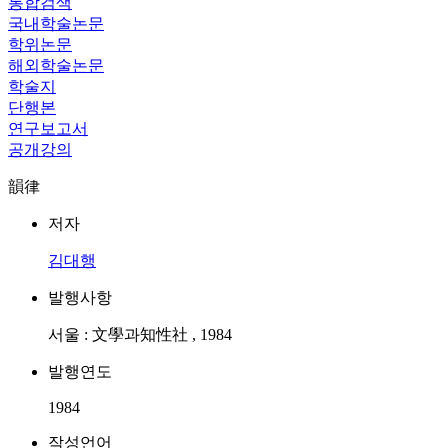
통합검색
국내학술논문
학위논문
해외학술논문
학술지
단행본
연구보고서
공개강의
韻律
저자
김대행
발행사항
서울 : 文學과知性社 , 1984
발행연도
1984
작성언어