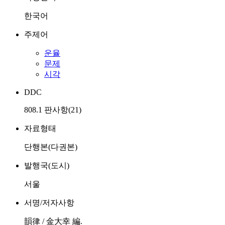
한국어
주제어
운율
문제
시각
DDC
808.1 판사항(21)
자료형태
단행본(다권본)
발행국(도시)
서울
서명/저자사항
韻律 / 金大幸 編.