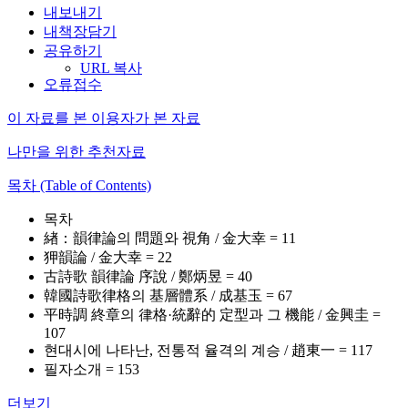
내보내기
내책장담기
공유하기
URL 복사
오류접수
이 자료를 본 이용자가 본 자료
나만을 위한 추천자료
목차 (Table of Contents)
목차
緖：韻律論의 問題와 視角 / 金大幸 = 11
狎韻論 / 金大幸 = 22
古詩歌 韻律論 序說 / 鄭炳昱 = 40
韓國詩歌律格의 基層體系 / 成基玉 = 67
平時調 終章의 律格·統辭的 定型과 그 機能 / 金興圭 =
107
현대시에 나타난, 전통적 율격의 계승 / 趙東一 = 117
필자소개 = 153
더보기