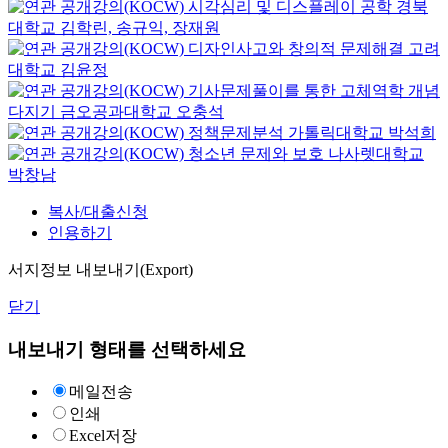
시각심리 및 디스플레이 공학
경북
대학교
김학린, 송규익, 장재원
디자인사고와 창의적 문제해결
고려
대학교
김윤정
기사문제풀이를 통한 고체역학 개념
다지기
금오공과대학교
오충석
정책문제분석
가톨릭대학교
박석희
청소년 문제와 보호
나사렛대학교
박창남
복사/대출신청
인용하기
서지정보 내보내기(Export)
닫기
내보내기 형태를 선택하세요
메일전송
인쇄
Excel저장