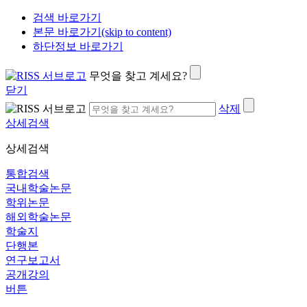
검색 바로가기
본문 바로가기(skip to content)
하단정보 바로가기
무엇을 찾고 계세요?
닫기
삭제
상세검색
상세검색
통합검색
국내학술논문
학위논문
해외학술논문
학술지
단행본
연구보고서
공개강의
버튼