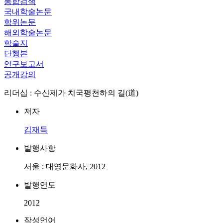
통합검색
국내학술논문
학위논문
해외학술논문
학술지
단행본
연구보고서
공개강의
리더십 : 수신제가 치국평천하의 길(道)
저자
김재득
발행사항
서울 : 대영문화사, 2012
발행연도
2012
작성언어