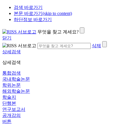
검색 바로가기
본문 바로가기(skip to content)
하단정보 바로가기
무엇을 찾고 계세요?
닫기
삭제
상세검색
상세검색
통합검색
국내학술논문
학위논문
해외학술논문
학술지
단행본
연구보고서
공개강의
버튼