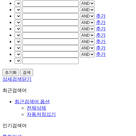
추가
추가
추가
추가
추가
추가
추가
상세검색닫기
최근검색어
최근검색어 옵션
전체삭제
자동저장끄기
인기검색어