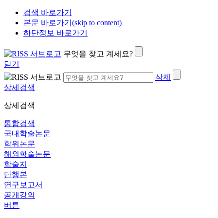
검색 바로가기
본문 바로가기(skip to content)
하단정보 바로가기
무엇을 찾고 계세요?
닫기
삭제
상세검색
상세검색
통합검색
국내학술논문
학위논문
해외학술논문
학술지
단행본
연구보고서
공개강의
버튼