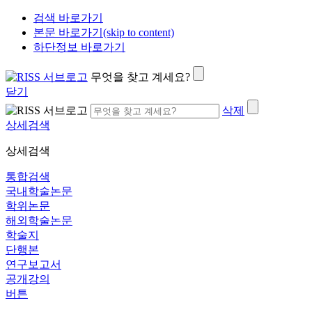
검색 바로가기
본문 바로가기(skip to content)
하단정보 바로가기
무엇을 찾고 계세요?
닫기
삭제
상세검색
상세검색
통합검색
국내학술논문
학위논문
해외학술논문
학술지
단행본
연구보고서
공개강의
버튼