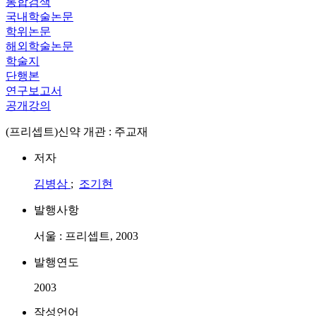
통합검색
국내학술논문
학위논문
해외학술논문
학술지
단행본
연구보고서
공개강의
(프리셉트)신약 개관 : 주교재
저자
김병삼
;
조기현
발행사항
서울 : 프리셉트, 2003
발행연도
2003
작성언어