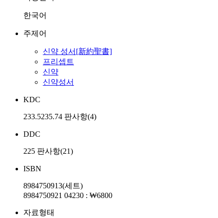
한국어
주제어
신약 성서[新約聖書]
프리셉트
신약
신약성서
KDC
233.5235.74 판사항(4)
DDC
225 판사항(21)
ISBN
8984750913(세트)
8984750921 04230 : ₩6800
자료형태