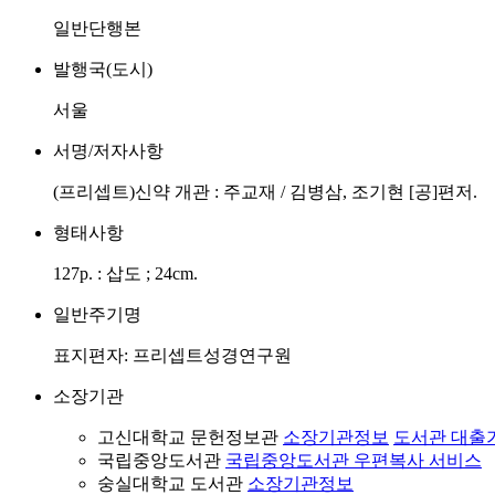
일반단행본
발행국(도시)
서울
서명/저자사항
(프리셉트)신약 개관 : 주교재 / 김병삼, 조기현 [공]편저.
형태사항
127p. : 삽도 ; 24cm.
일반주기명
표지편자: 프리셉트성경연구원
소장기관
고신대학교 문헌정보관
소장기관정보
도서관 대출
국립중앙도서관
국립중앙도서관 우편복사 서비스
숭실대학교 도서관
소장기관정보