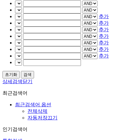
추가
추가
추가
추가
추가
추가
추가
상세검색닫기
최근검색어
최근검색어 옵션
전체삭제
자동저장끄기
인기검색어