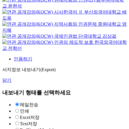
교
윤현석
시사한국어 Ⅱ
부산외국어대학교
배
도용
지역사회와 인권문제
중원대학교
염
지혜
국제인권법
단국대학교
김상걸
인권의 제도적 보호
한국외국어대학
교
전학선
인용하기
서지정보 내보내기(Export)
닫기
내보내기 형태를 선택하세요
메일전송
인쇄
Excel저장
Text저장