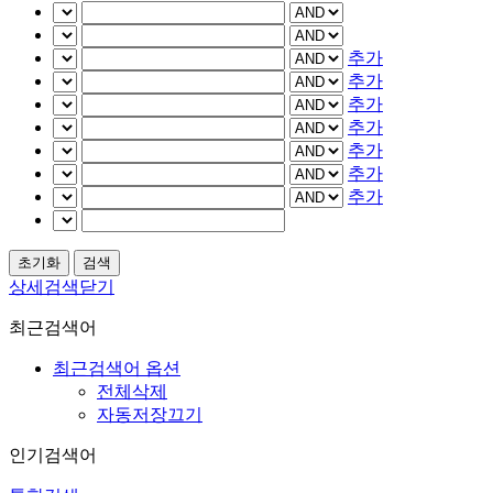
추가
추가
추가
추가
추가
추가
추가
상세검색닫기
최근검색어
최근검색어 옵션
전체삭제
자동저장끄기
인기검색어