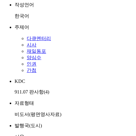
작성언어
한국어
주제어
다큐멘터리
시사
재일동포
양심수
인권
간첩
KDC
911.07 판사항(4)
자료형태
비도서(평면영사자료)
발행국(도시)