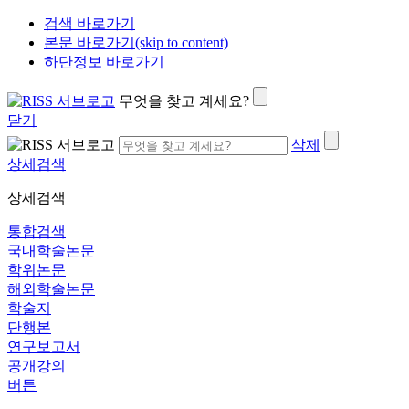
검색 바로가기
본문 바로가기(skip to content)
하단정보 바로가기
무엇을 찾고 계세요?
닫기
삭제
상세검색
상세검색
통합검색
국내학술논문
학위논문
해외학술논문
학술지
단행본
연구보고서
공개강의
버튼