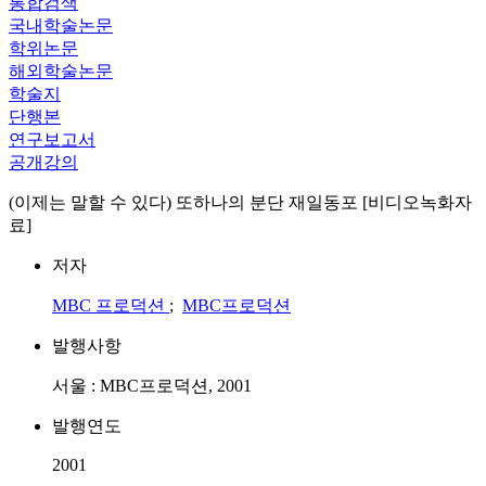
통합검색
국내학술논문
학위논문
해외학술논문
학술지
단행본
연구보고서
공개강의
(이제는 말할 수 있다) 또하나의 분단 재일동포 [비디오녹화자
료]
저자
MBC 프로덕션
;
MBC프로덕션
발행사항
서울 : MBC프로덕션, 2001
발행연도
2001