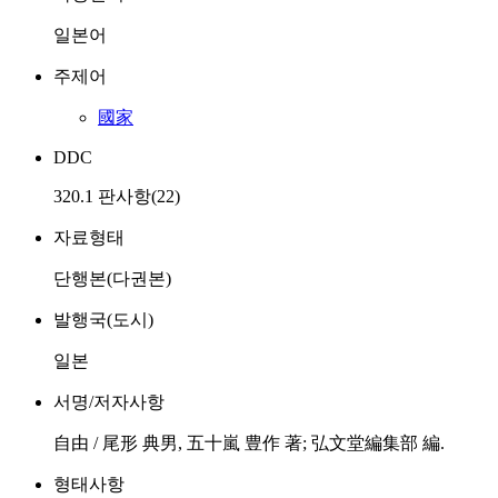
일본어
주제어
國家
DDC
320.1 판사항(22)
자료형태
단행본(다권본)
발행국(도시)
일본
서명/저자사항
自由 / 尾形 典男, 五十嵐 豊作 著; 弘文堂編集部 編.
형태사항