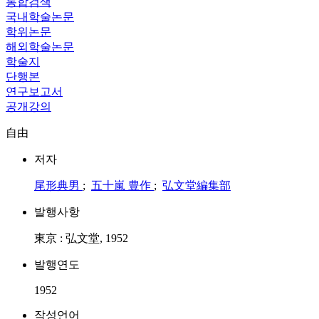
통합검색
국내학술논문
학위논문
해외학술논문
학술지
단행본
연구보고서
공개강의
自由
저자
尾形典男
;
五十嵐 豊作
;
弘文堂編集部
발행사항
東京 : 弘文堂, 1952
발행연도
1952
작성언어