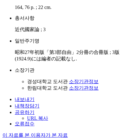
164, 76 p. ; 22 cm.
총서사항
近代國家論 ; 3
일반주기명
昭和27年初版「第3部自由」2分冊の合冊版 ; 3版
(1924.9)には編者の記載なし.
소장기관
경성대학교 도서관
소장기관정보
한림대학교 도서관
소장기관정보
내보내기
내책장담기
공유하기
URL 복사
오류접수
이 자료를 본 이용자가 본 자료