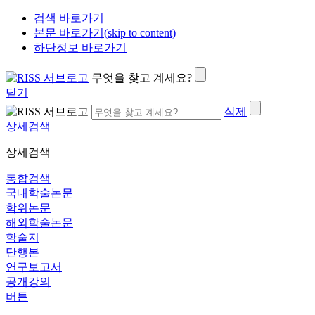
검색 바로가기
본문 바로가기(skip to content)
하단정보 바로가기
무엇을 찾고 계세요?
닫기
삭제
상세검색
상세검색
통합검색
국내학술논문
학위논문
해외학술논문
학술지
단행본
연구보고서
공개강의
버튼