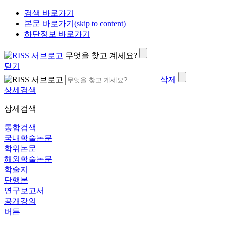
검색 바로가기
본문 바로가기(skip to content)
하단정보 바로가기
무엇을 찾고 계세요?
닫기
삭제
상세검색
상세검색
통합검색
국내학술논문
학위논문
해외학술논문
학술지
단행본
연구보고서
공개강의
버튼