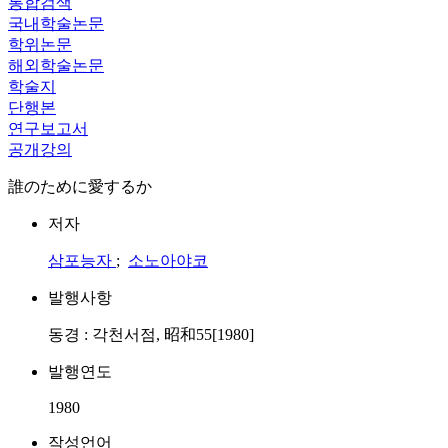
통합검색
국내학술논문
학위논문
해외학술논문
학술지
단행본
연구보고서
공개강의
誰のために愛するか
저자
삼포능자
;
소노아야코
발행사항
동경 : 각천서점, 昭和55[1980]
발행연도
1980
작성언어