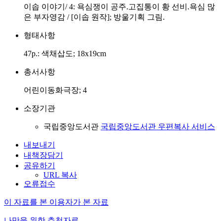
이솝 이야기/ 4: 욕심쟁이 공주.고집통이 황 선비.욕심 많
은 부자영감 / [이솝 원작]; 방울기획 그림.
형태사항
47p.: 색채삽도; 18x19cm
총서사항
어린이동화극장; 4
소장기관
국립중앙도서관
국립중앙도서관 우편복사 서비스
내보내기
내책장담기
공유하기
URL 복사
오류접수
이 자료를 본 이용자가 본 자료
나만을 위한 추천자료