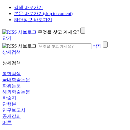
검색 바로가기
본문 바로가기(skip to content)
하단정보 바로가기
무엇을 찾고 계세요?
닫기
삭제
상세검색
상세검색
통합검색
국내학술논문
학위논문
해외학술논문
학술지
단행본
연구보고서
공개강의
버튼