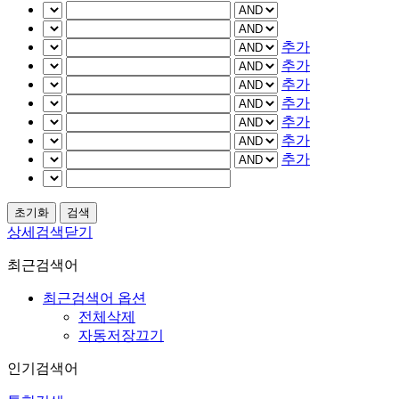
추가
추가
추가
추가
추가
추가
추가
상세검색닫기
최근검색어
최근검색어 옵션
전체삭제
자동저장끄기
인기검색어