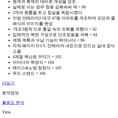
원색과 흑색의 대비로 개성을 강조
실제로 사는 경우·창동 김혜숙씨 댁 = 90
2개의 원룸을 트고 침실을 독립시켰다
지방 인테리어2·대구 47평 아파트를 개조하여 모던과 클
래식의 이미지를 완성
'개조3원칙'으로 통일 속의 조화를 꾀했다 = 92
입체적인 벽면 구성으로 단조로움을 극복 = 94
색채 계획과 수납 기능이 뛰어나다 = 96
자작 페이지·D.I.Y. 인테리어 내손으로 만드는 실내 장식
소품
4계절 벽난로 꾸미기 = 102
아이디어 벽장식 = 104
레이스&노방 창장식 = 105
무드 스탠드 = 106
더보기
분석정보
활용도 분석
View