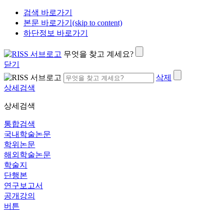
검색 바로가기
본문 바로가기(skip to content)
하단정보 바로가기
무엇을 찾고 계세요?
닫기
삭제
상세검색
상세검색
통합검색
국내학술논문
학위논문
해외학술논문
학술지
단행본
연구보고서
공개강의
버튼