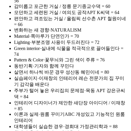
56
감미롭고 포근한 거실 / 정릉 문기종교수댁 = 60
모던하고 세련된 거실 / 여의도 공작APT K씨댁 = 64
편안하고 격조있는 거실 / 올림픽 선수촌 APT 철원이네
= 66
변화하는 새 경향·NATURALISM
Material·쪽마루가 단연인가 = 70
Lighting·부분조명 사용이 두드러진다 = 72
Green interior·실내에 식물을 적극적으로 끌어들인다 =
74
Pattern & Color·꽃무늬와 그린 색이 주류 = 76
동반기획·기자와 함께 꾸민다
살면서 하나씩 바꾼 경우 성산동 혜민이네 = 80
실습페이지·이재창의 인테리어 레슨 전문가의 집 꾸미
기 감각을 배운다
주부가 털어 놓은 우리집의 문제점·목동 APT 강은규씨
댁 = 84
인테리어 디자이너가 제안한 새단장 아이디어 / 이재창
= 85
이론과 실제·원룸 꾸미기ABC 개성있고 기능적인 원룸
인테리어
대학생들이 실습한 경우·경희대 가정관리학과 = 88