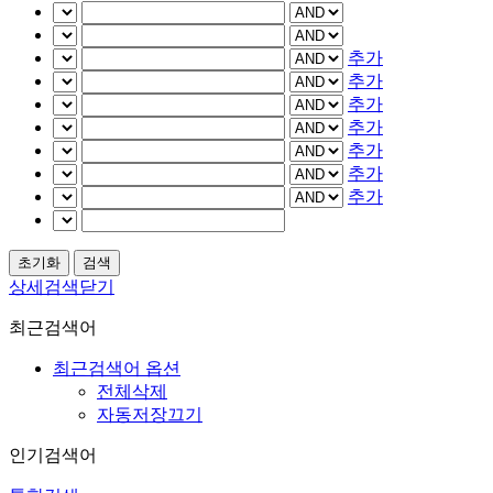
추가
추가
추가
추가
추가
추가
추가
상세검색닫기
최근검색어
최근검색어 옵션
전체삭제
자동저장끄기
인기검색어