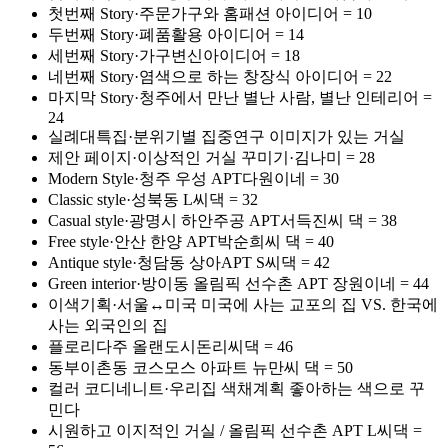
첫번째 Story·주문가구와 홈패션 아이디어 = 10
두번째 Story·폐품활용 아이디어 = 14
세번째 Story·가구변신아이디어 = 18
네번째 Story·염색으로 하는 창장식 아이디어 = 22
마지막 Story·청주에서 만난 별난 사람, 별난 인테리어 =
24
실례대특집·분위기별 집중연구 이미지가 있는 거실
제안 페이지·이상적인 거실 꾸미기·김나미 = 28
Modern Style·청주 우성 APT다원이네 = 30
Classic style·성북동 L씨댁 = 32
Casual style·광명시 하안주공 APT서득진씨 댁 = 38
Free style·안산 한양 APT박순희씨 댁 = 40
Antique style·청담동 상아APT S씨댁 = 42
Green interior·방이동 올림픽 선수촌 APT 장원이네 = 44
이색기획·서울↔미국 미국에 사는 교포의 집 VS. 한국에
사는 외국인의 집
플로리다주 올랜도시돈리씨댁 = 46
동부이촌동 코스모스 아파트 뉴만씨 댁 = 50
컬러 코디네니트·우리집 색채계획 좋아하는 색으로 꾸
민다
시원하고 이지적인 거실 / 올림픽 선수촌 APT L씨댁 =